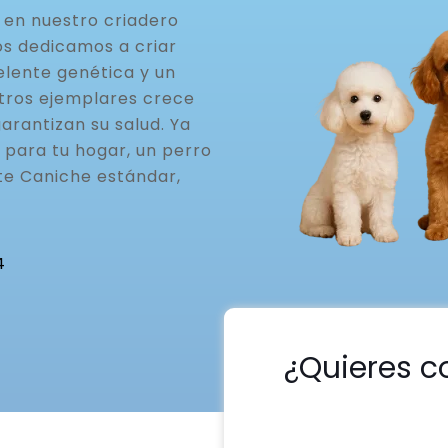
en nuestro criadero
os dedicamos a criar
elente genética y un
stros ejemplares crece
arantizan su salud. Ya
 para tu hogar, un perro
te Caniche estándar,
4
¿Quieres c