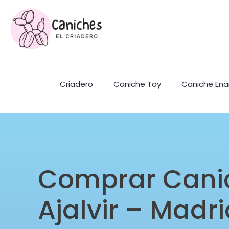
Criadero
Caniche Toy
Caniche En
Comprar Cani
Ajalvir – Madr