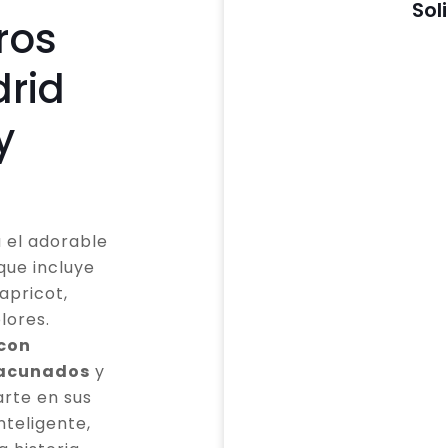
Sol
ros
rid
y
 el adorable
que incluye
apricot,
lores.
 con
vacunados
y
rte en sus
teligente,