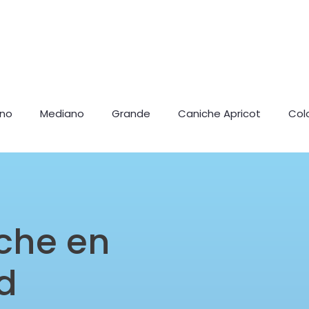
ano
Mediano
Grande
Caniche Apricot
Col
che en
id