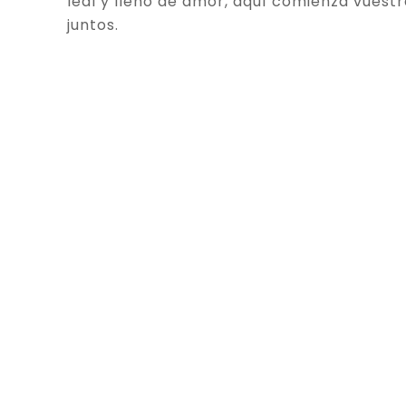
leal y lleno de amor, aquí comienza vuestr
juntos.