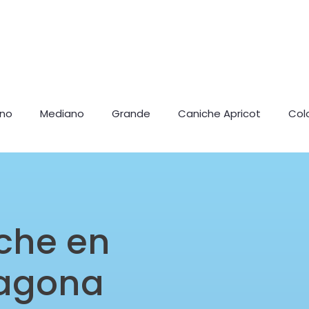
ano
Mediano
Grande
Caniche Apricot
Col
che en
ragona