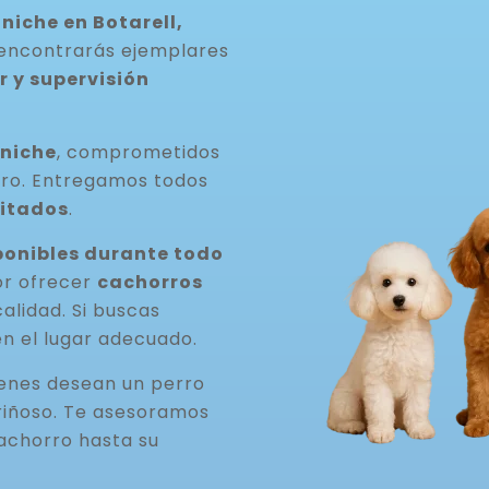
iche en Botarell,
r encontrarás ejemplares
 y supervisión
aniche
, comprometidos
rro. Entregamos todos
itados
.
onibles durante todo
or ofrecer
cachorros
 calidad. Si buscas
en el lugar adecuado.
ienes desean un perro
riñoso. Te asesoramos
achorro hasta su