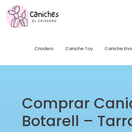
Criadero
Caniche Toy
Caniche En
Comprar Cani
Botarell – Tar