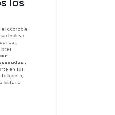
s los
 el adorable
que incluye
apricot,
lores.
 con
vacunados
y
rte en sus
teligente,
a historia