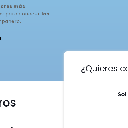
dores más
nos para conocer
los
mpañero.
4
¿Quieres c
Sol
ros