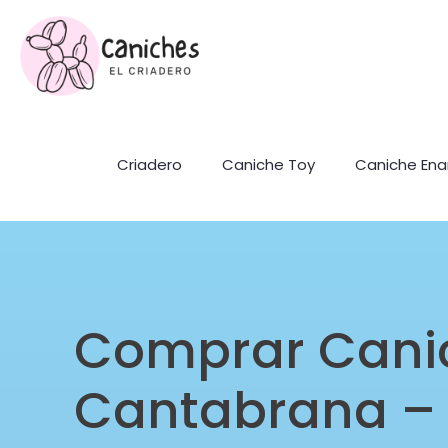
Criadero
Caniche Toy
Caniche En
Comprar Cani
Cantabrana –