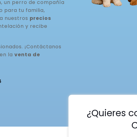
n, un perro de compañía
para tu familia,
ta nuestros
precios
ntelación y recibe
ionados. ¡Contáctanos
 en la
venta de
4
¿Quieres c
C