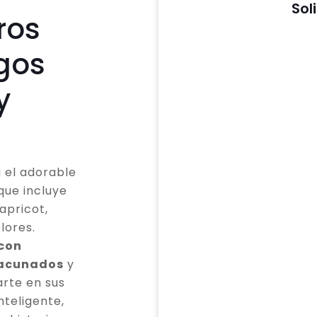
Sol
ros
gos
y
 el adorable
que incluye
apricot,
lores.
 con
vacunados
y
rte en sus
teligente,