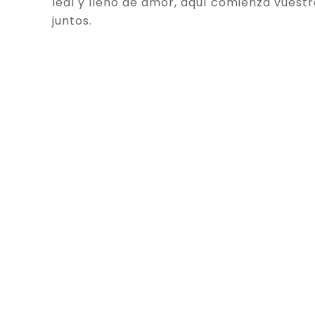
leal y lleno de amor, aquí comienza vuestr
juntos.