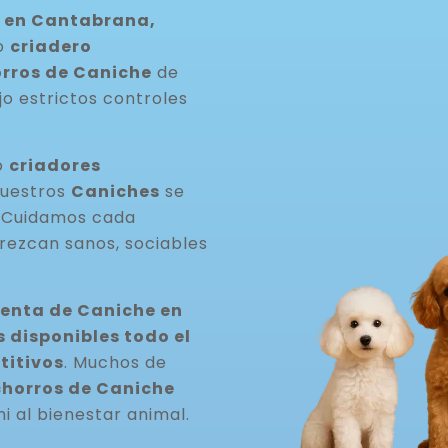
 en Cantabrana,
ro
criadero
rros de Caniche
de
jo estrictos controles
o
criadores
Nuestros
Caniches
se
. Cuidamos cada
rezcan sanos, sociables
venta de Caniche en
disponibles todo el
titivos
. Muchos de
horros de Caniche
ni al bienestar animal.