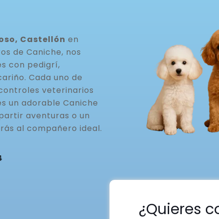
oso, Castellón
en
ros de Caniche, nos
s con pedigrí,
cariño. Cada uno de
controles veterinarios
ues un adorable Caniche
partir aventuras o un
rás al compañero ideal.
4
¿Quieres c