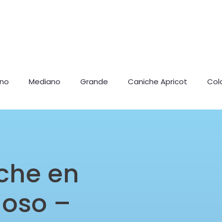
ano
Mediano
Grande
Caniche Apricot
Col
che en
noso –