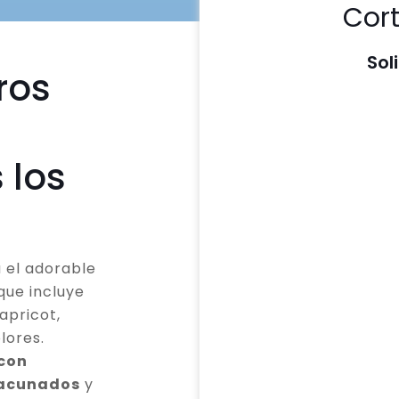
Cor
Sol
ros
 los
 el adorable
que incluye
apricot,
lores.
 con
vacunados
y