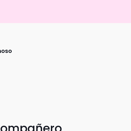
noso
 compañero