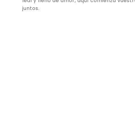
leal y lleno de amor, aquí comienza vuestr
juntos.