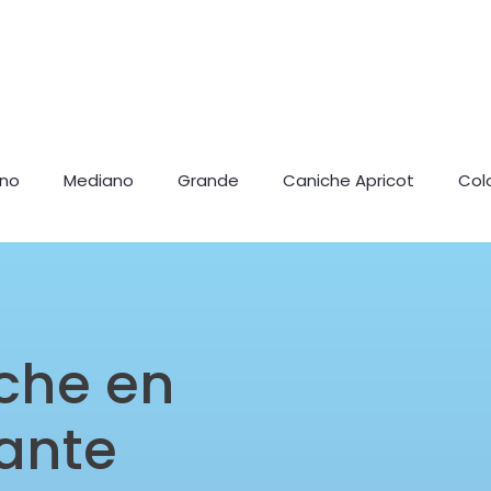
ano
Mediano
Grande
Caniche Apricot
Col
che en
cante