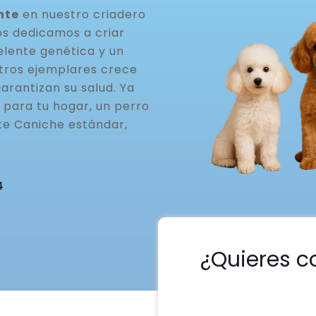
nte
en nuestro criadero
os dedicamos a criar
elente genética y un
stros ejemplares crece
arantizan su salud. Ya
 para tu hogar, un perro
te Caniche estándar,
4
¿Quieres c