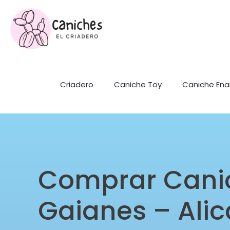
Criadero
Caniche Toy
Caniche En
Comprar Cani
Gaianes – Ali