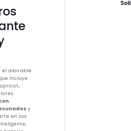
Sol
ros
cante
y
 el adorable
que incluye
apricot,
lores.
 con
vacunados
y
rte en sus
teligente,