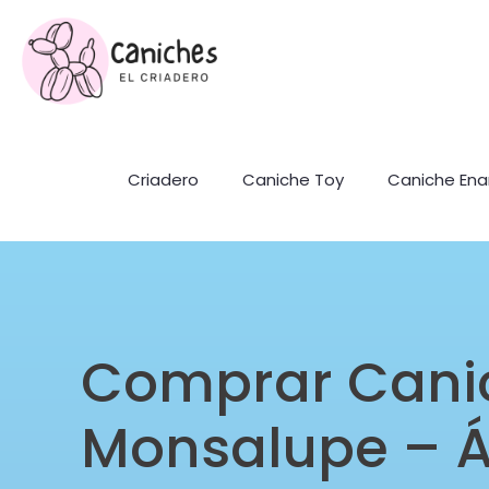
Criadero
Caniche Toy
Caniche En
Comprar Cani
Monsalupe – Á