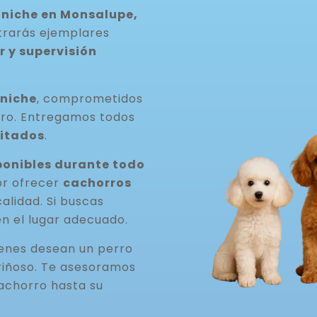
niche en Monsalupe,
ntrarás ejemplares
 y supervisión
aniche
, comprometidos
rro. Entregamos todos
itados
.
onibles durante todo
or ofrecer
cachorros
 calidad. Si buscas
en el lugar adecuado.
ienes desean un perro
riñoso. Te asesoramos
achorro hasta su