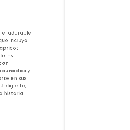
 el adorable
que incluye
apricot,
lores.
 con
vacunados
y
rte en sus
teligente,
a historia