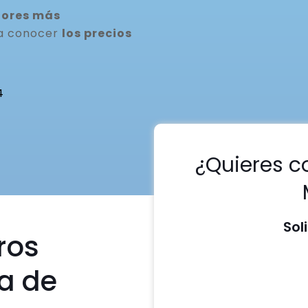
dores más
ra conocer
los precios
4
¿Quieres c
Sol
ros
a de