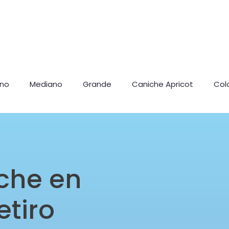
ano
Mediano
Grande
Caniche Apricot
Col
che en
etiro