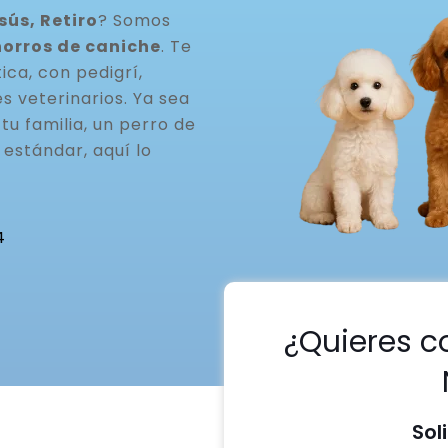
sús, Retiro
? Somos
horros de caniche
. Te
ca, con pedigrí,
s veterinarios. Ya sea
u familia, un perro de
estándar, aquí lo
4
¿Quieres c
Sol