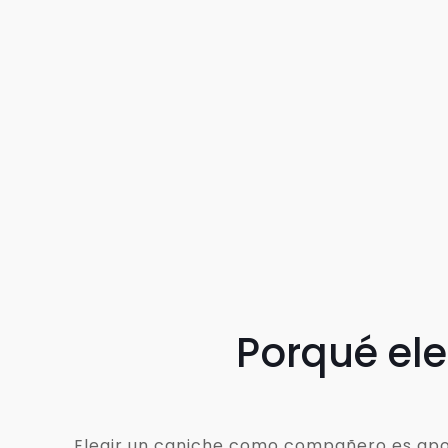
Porqué el
Elegir un caniche como compañero es apost