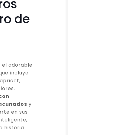
ros
ro de
 el adorable
que incluye
apricot,
lores.
 con
vacunados
y
rte en sus
teligente,
a historia