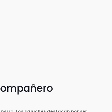
 compañero
 perro.
Los caniches destacan por ser