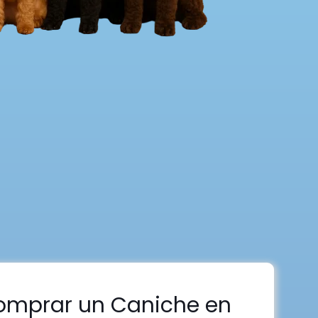
omprar un Caniche en