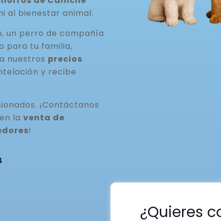
horros de Caniche
ni al bienestar animal.
n, un perro de compañía
para tu familia,
ta nuestros
precios
ntelación y recibe
ionados. ¡Contáctanos
 en la
venta de
edores
!
4
¿Quieres c