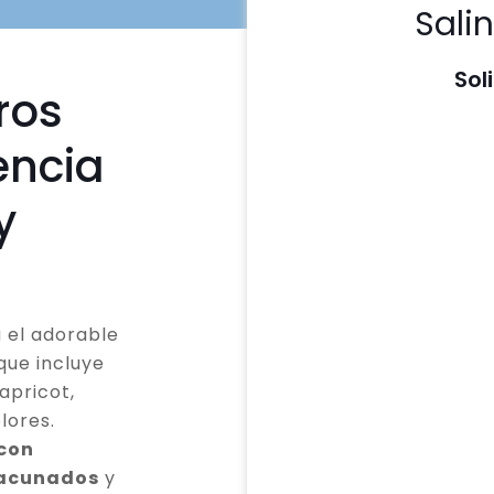
Sali
Sol
ros
encia
y
 el adorable
que incluye
apricot,
lores.
 con
vacunados
y