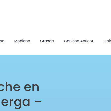
ano
Mediano
Grande
Caniche Apricot
Col
che en
uerga –