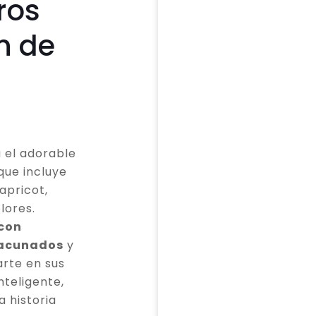
ros
n de
 el adorable
que incluye
apricot,
lores.
 con
vacunados
y
rte en sus
teligente,
a historia