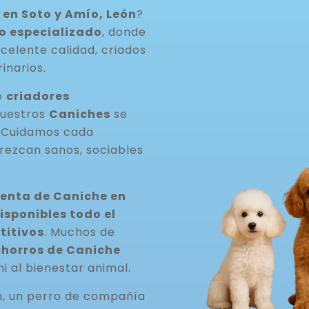
en Soto y Amío, León
?
o especializado
, donde
celente calidad, criados
inarios.
o
criadores
Nuestros
Caniches
se
. Cuidamos cada
rezcan sanos, sociables
venta de Caniche en
sponibles todo el
titivos
. Muchos de
horros de Caniche
ni al bienestar animal.
n, un perro de compañía