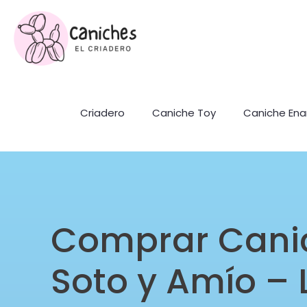
Criadero
Caniche Toy
Caniche En
Comprar Cani
Soto y Amío – 