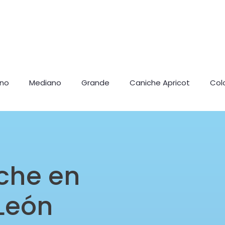
ano
Mediano
Grande
Caniche Apricot
Col
che en
León