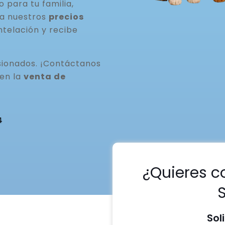
para tu familia,
ta nuestros
precios
ntelación y recibe
ionados. ¡Contáctanos
 en la
venta de
4
¿Quieres c
Sol