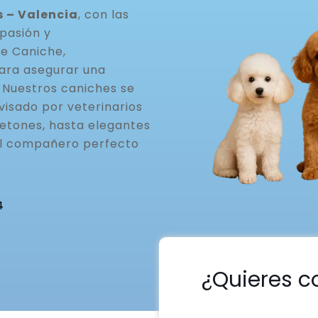
 – Valencia
, con las
pasión y
de Caniche,
ara asegurar una
. Nuestros caniches se
visado por veterinarios
etones, hasta elegantes
el compañero perfecto
4
¿Quieres c