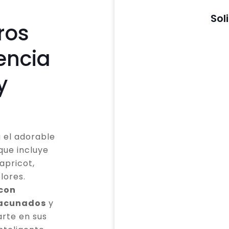
Sol
ros
encia
y
 el adorable
que incluye
apricot,
lores.
 con
vacunados
y
rte en sus