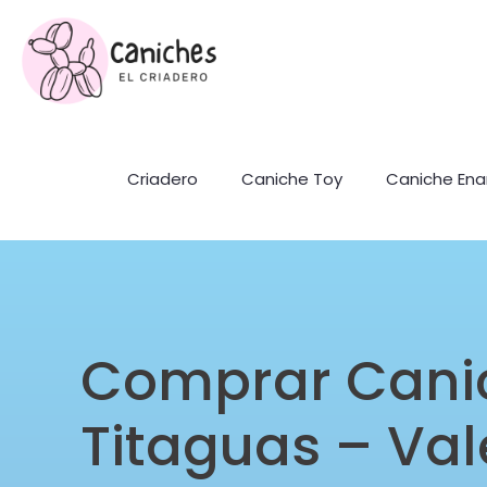
Criadero
Caniche Toy
Caniche En
Comprar Cani
Titaguas – Val