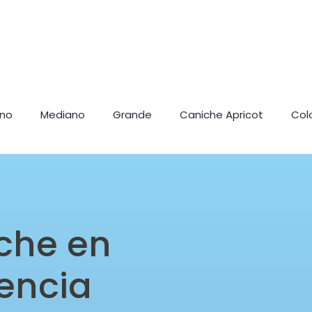
ano
Mediano
Grande
Caniche Apricot
Col
che en
encia