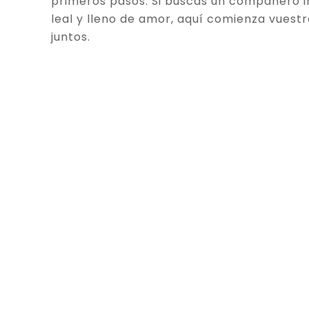
primeros pasos. Si buscas un compañero in
leal y lleno de amor, aquí comienza vuestr
juntos.