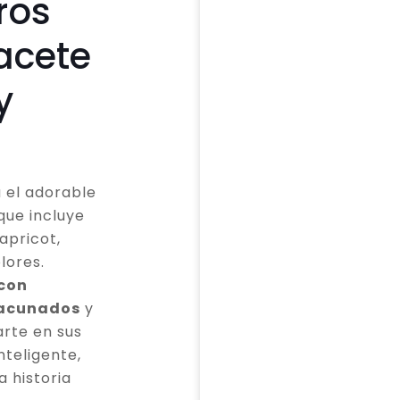
ros
acete
y
 el adorable
que incluye
apricot,
lores.
 con
vacunados
y
rte en sus
teligente,
a historia