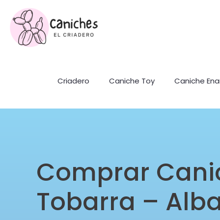
Criadero
Caniche Toy
Caniche En
Comprar Cani
Tobarra – Alb