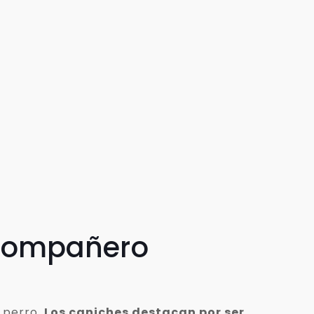
 compañero
 perro.
Los caniches destacan por ser