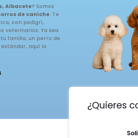
a, Albacete
? Somos
horros de caniche
. Te
ca, con pedigrí,
s veterinarios. Ya sea
u familia, un perro de
estándar, aquí lo
4
¿Quieres c
Sol