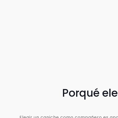
Porqué el
Elegir un caniche como compañero es apost