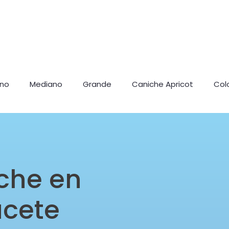
ano
Mediano
Grande
Caniche Apricot
Col
che en
acete