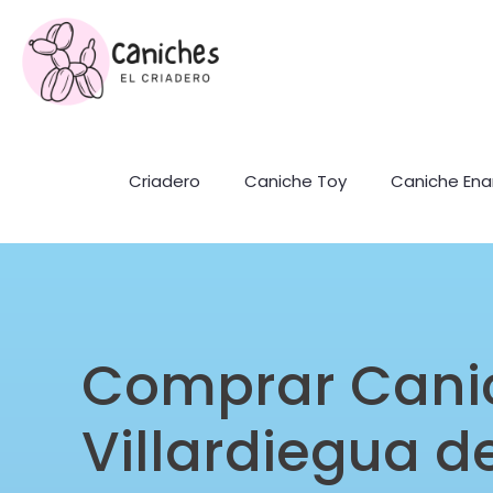
Criadero
Caniche Toy
Caniche En
Comprar Cani
Villardiegua de