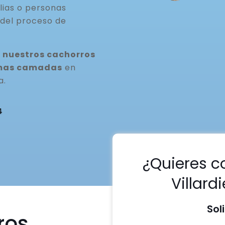
lias o personas
del proceso de
 nuestros cachorros
ximas camadas
en
a.
4
¿Quieres c
Villard
Sol
ros