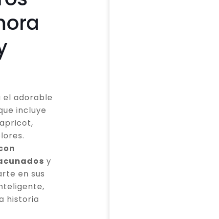
mora
y
 el adorable
que incluye
apricot,
lores.
 con
vacunados
y
rte en sus
teligente,
a historia