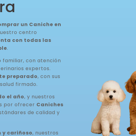
ra
comprar un Caniche en
nuestro centro
enta con todas las
ble
.
 familiar, con atención
erinarios expertos.
te preparado
, con sus
salud firmado.
o el año
, y nuestros
os por ofrecer
Caniches
stándares de calidad y
 y cariñoso
, nuestros