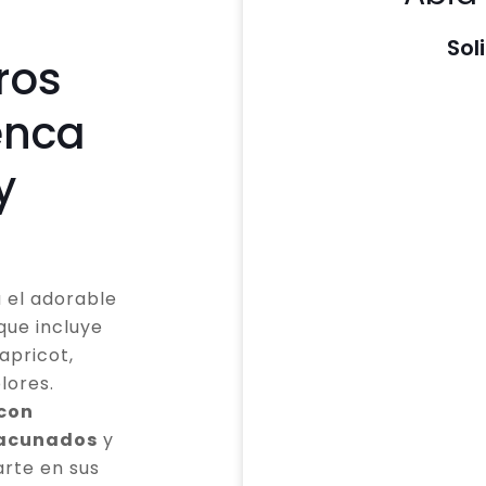
Sol
ros
enca
y
 el adorable
que incluye
apricot,
lores.
 con
vacunados
y
rte en sus