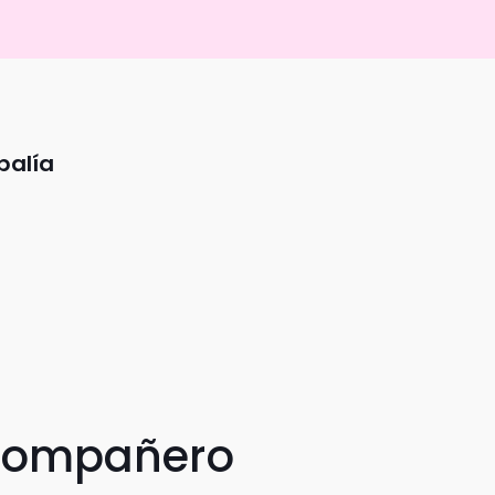
palía
 compañero