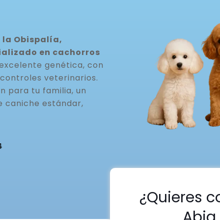
 la Obispalía,
ializado en cachorros
excelente genética, con
controles veterinarios.
 para tu familia, un
 caniche estándar,
4
¿Quieres c
Abia 