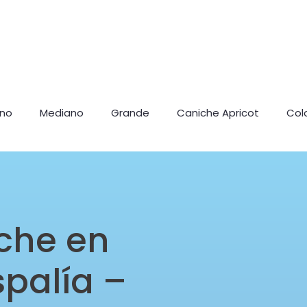
ano
Mediano
Grande
Caniche Apricot
Col
che en
spalía –