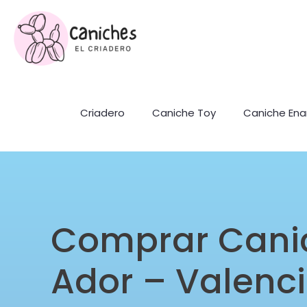
Criadero
Caniche Toy
Caniche En
Comprar Cani
Ador – Valenc