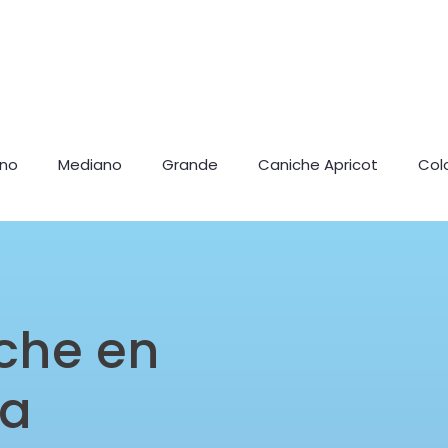
ano
Mediano
Grande
Caniche Apricot
Col
che en
ia