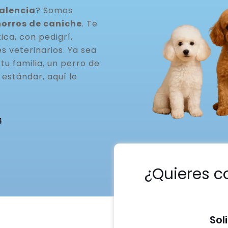
alencia
? Somos
horros de caniche
. Te
ca, con pedigrí,
s veterinarios. Ya sea
u familia, un perro de
estándar, aquí lo
4
¿Quieres c
Sol