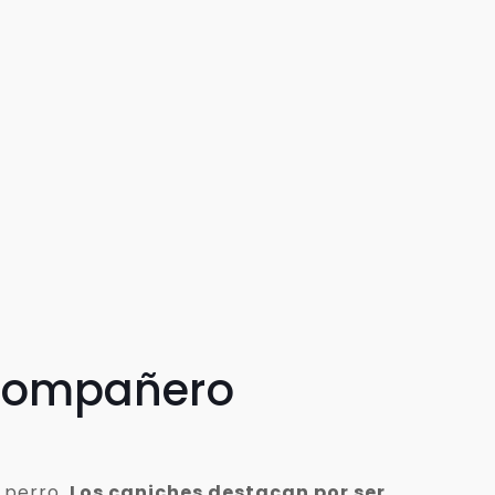
 compañero
 perro.
Los caniches destacan por ser