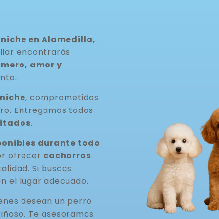
niche en Alamedilla,
iliar encontrarás
smero, amor y
nto.
aniche
, comprometidos
rro. Entregamos todos
itados
.
onibles durante todo
or ofrecer
cachorros
 calidad. Si buscas
en el lugar adecuado.
ienes desean un perro
riñoso. Te asesoramos