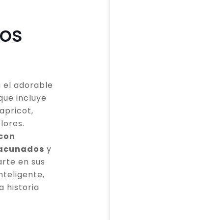
os
 el adorable
que incluye
apricot,
lores.
 con
vacunados
y
rte en sus
teligente,
a historia