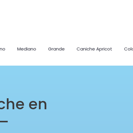
ano
Mediano
Grande
Caniche Apricot
Col
che en
 –