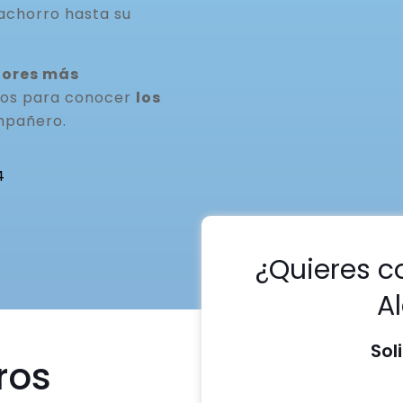
achorro hasta su
dores más
nos para conocer
los
mpañero.
4
¿Quieres c
A
Sol
ros