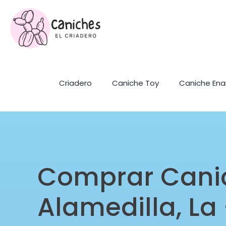
Criadero
Caniche Toy
Caniche En
Comprar Cani
Alamedilla, La