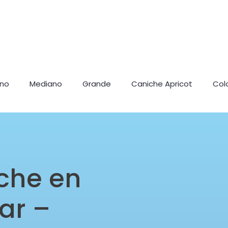
ano
Mediano
Grande
Caniche Apricot
Col
che en
ar –