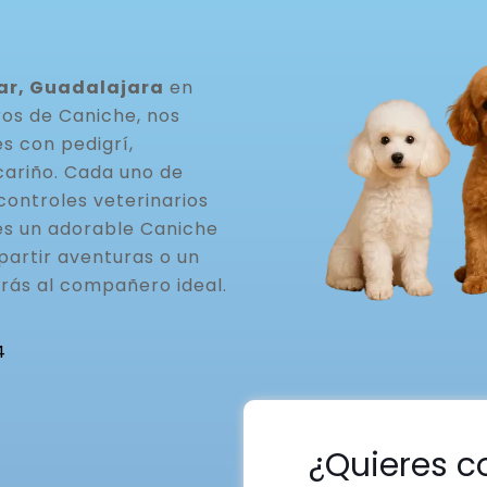
nar, Guadalajara
en
ros de Caniche, nos
s con pedigrí,
cariño. Cada uno de
controles veterinarios
ues un adorable Caniche
partir aventuras o un
rás al compañero ideal.
4
¿Quieres c