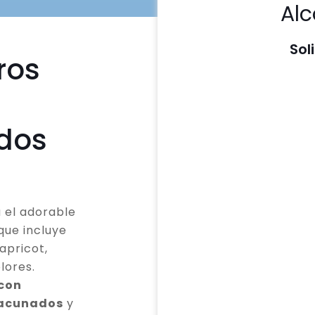
Alc
Sol
ros
odos
 el adorable
que incluye
apricot,
lores.
 con
vacunados
y