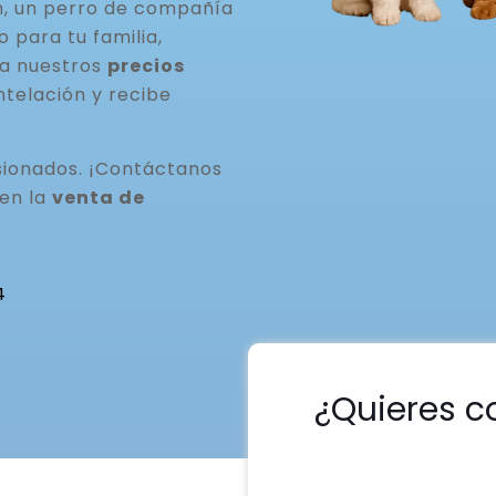
n, un perro de compañía
para tu familia,
ta nuestros
precios
ntelación y recibe
ionados. ¡Contáctanos
 en la
venta de
4
¿Quieres c