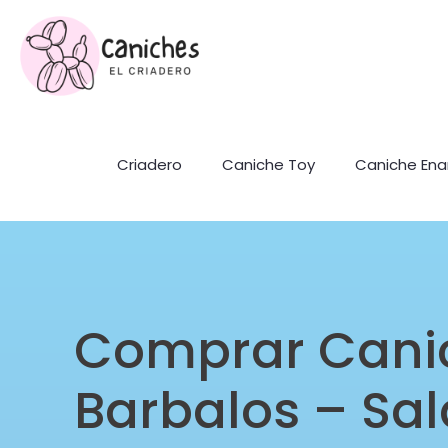
Criadero
Caniche Toy
Caniche En
Comprar Cani
Barbalos – S