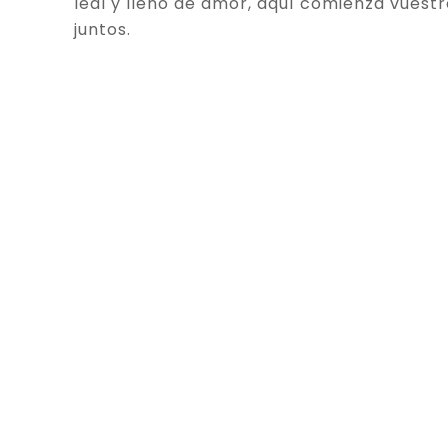
leal y lleno de amor, aquí comienza vuestr
juntos.