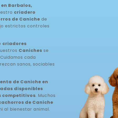
 en Barbalos,
uestro
criadero
rros de Caniche
de
jo estrictos controles
o
criadores
Nuestros
Caniches
se
. Cuidamos cada
rezcan sanos, sociables
venta de Caniche en
adas disponibles
s competitivos
. Muchos
cachorros de Caniche
ni al bienestar animal.