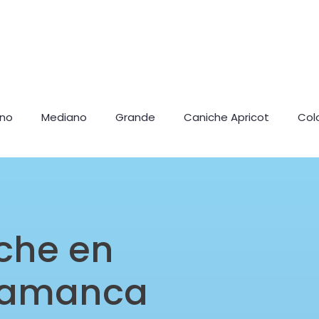
ano
Mediano
Grande
Caniche Apricot
Col
che en
alamanca