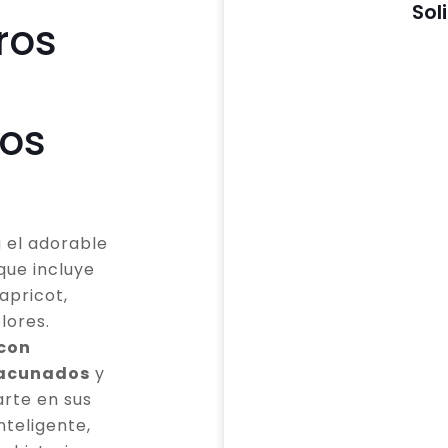
Sol
ros
os
 el adorable
que incluye
apricot,
lores.
 con
vacunados
y
rte en sus
teligente,