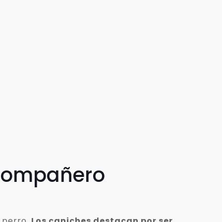
 compañero
 perro.
Los caniches destacan por ser