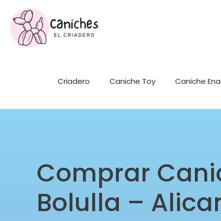
Criadero
Caniche Toy
Caniche En
Comprar Cani
Bolulla – Alica