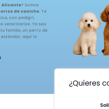
 Alicante
? Somos
horros de caniche
. Te
ca, con pedigrí,
s veterinarios. Ya sea
u familia, un perro de
estándar, aquí lo
4
¿Quieres c
Sol