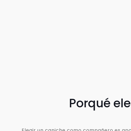
Porqué el
Elegir un caniche como compañero es apost