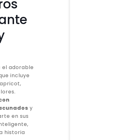
ros
cante
y
 el adorable
que incluye
apricot,
lores.
 con
vacunados
y
rte en sus
teligente,
a historia