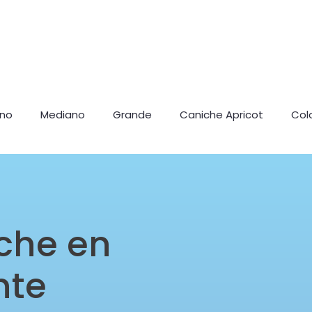
ano
Mediano
Grande
Caniche Apricot
Col
che en
nte