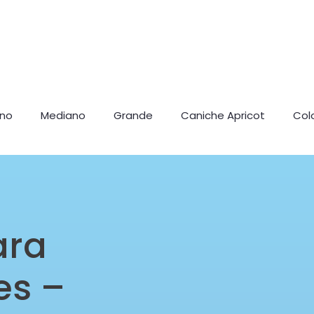
ano
Mediano
Grande
Caniche Apricot
Col
ara
es –