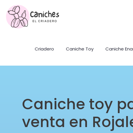
Criadero
Caniche Toy
Caniche En
Caniche toy p
venta en Rojal