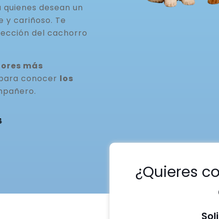
a quienes desean un
 y cariñoso. Te
ección del cachorro
dores más
 para conocer
los
mpañero.
4
¿Quieres c
Sol