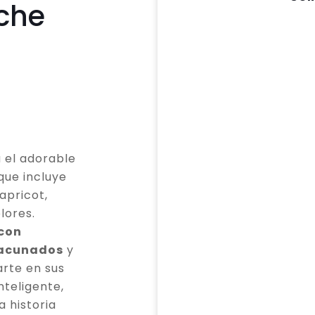
che
 el adorable
que incluye
apricot,
lores.
 con
vacunados
y
rte en sus
teligente,
a historia