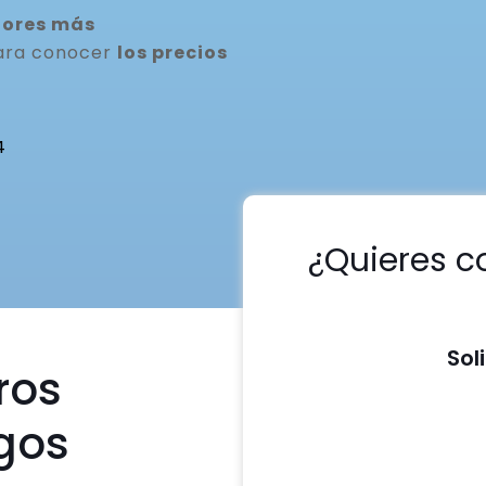
dores más
para conocer
los precios
4
¿Quieres c
Sol
ros
gos