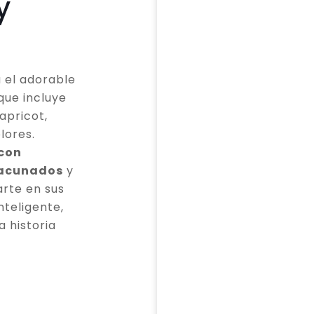
y
 el adorable
que incluye
apricot,
lores.
 con
vacunados
y
rte en sus
teligente,
a historia