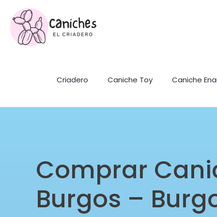
Criadero
Caniche Toy
Caniche En
Comprar Cani
Burgos – Burg