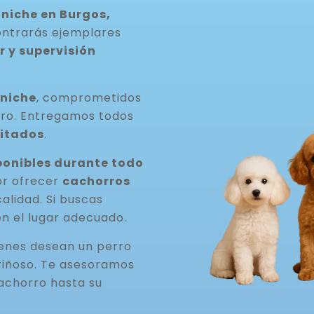
niche en Burgos,
contrarás ejemplares
 y supervisión
aniche
, comprometidos
rro. Entregamos todos
itados
.
onibles durante todo
or ofrecer
cachorros
 calidad. Si buscas
en el lugar adecuado.
ienes desean un perro
riñoso. Te asesoramos
achorro hasta su