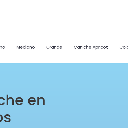
ano
Mediano
Grande
Caniche Apricot
Col
che en
os