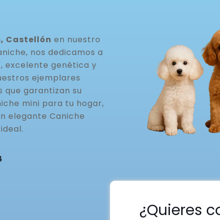
, Castellón
en nuestro
aniche, nos dedicamos a
, excelente genética y
uestros ejemplares
s que garantizan su
iche mini para tu hogar,
un elegante Caniche
ideal.
4
¿Quieres c