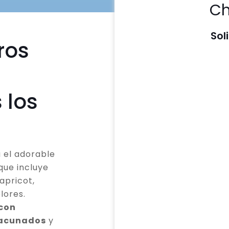
Ch
Sol
ros
 los
 el adorable
que incluye
apricot,
lores.
 con
vacunados
y