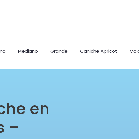
ano
Mediano
Grande
Caniche Apricot
Col
che en
s –