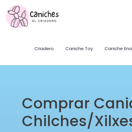
Criadero
Caniche Toy
Caniche En
Comprar Cani
Chilches/Xilxe