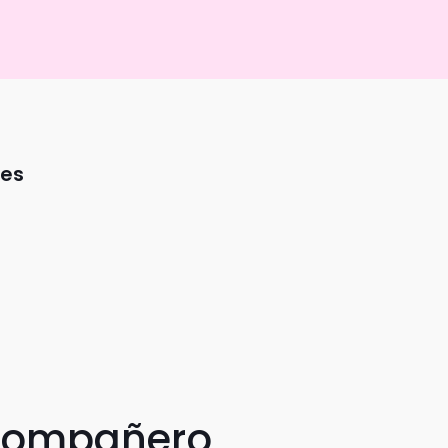
xes
 compañero