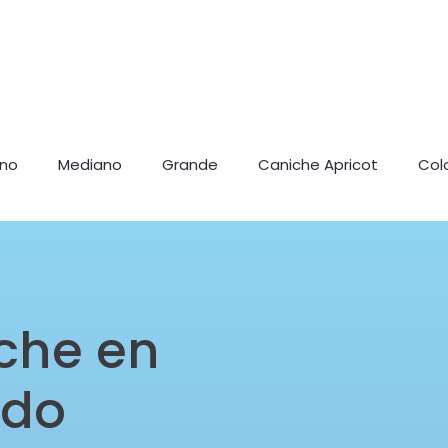
ano
Mediano
Grande
Caniche Apricot
Col
che en
edo