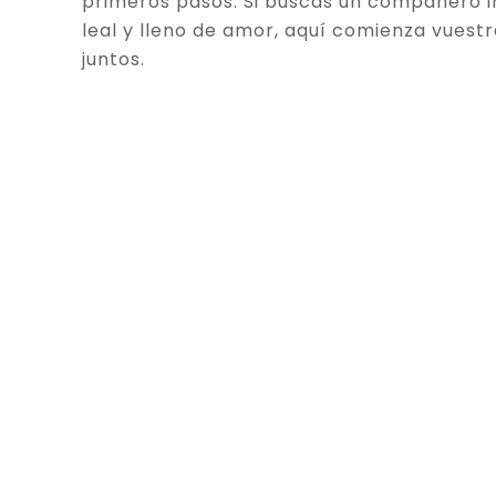
primeros pasos. Si buscas un compañero in
leal y lleno de amor, aquí comienza vuestr
juntos.