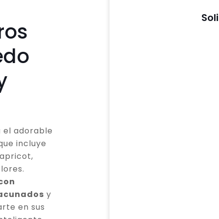
Sol
ros
edo
y
 el adorable
que incluye
apricot,
lores.
 con
vacunados
y
rte en sus