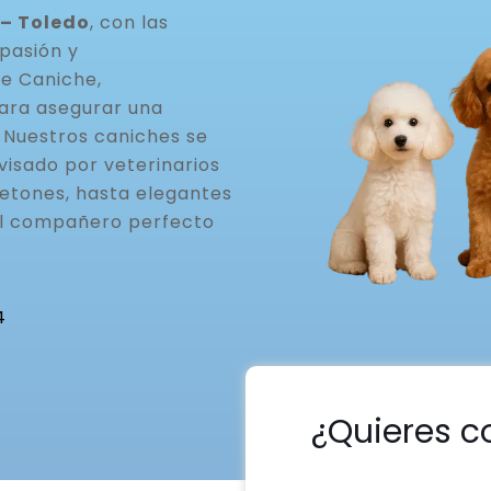
 – Toledo
, con las
pasión y
de Caniche,
ara asegurar una
. Nuestros caniches se
visado por veterinarios
etones, hasta elegantes
el compañero perfecto
4
¿Quieres c