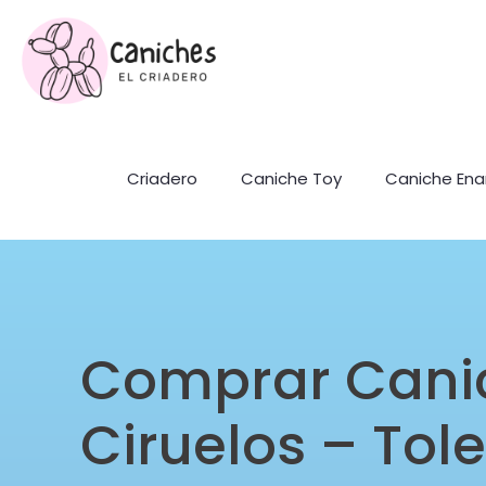
Criadero
Caniche Toy
Caniche En
Comprar Cani
Ciruelos – Tol