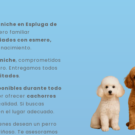
niche en Espluga de
ero familiar
riados con esmero,
 nacimiento.
aniche
, comprometidos
rro. Entregamos todos
itados
.
onibles durante todo
or ofrecer
cachorros
 calidad. Si buscas
en el lugar adecuado.
ienes desean un perro
riñoso. Te asesoramos