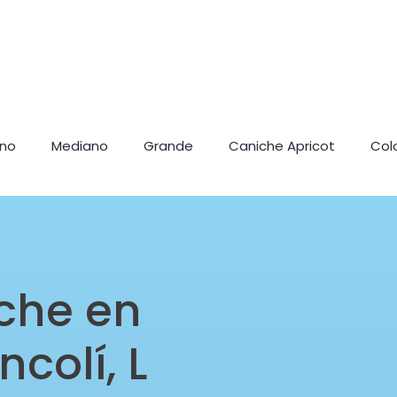
ano
Mediano
Grande
Caniche Apricot
Col
che en
colí, L