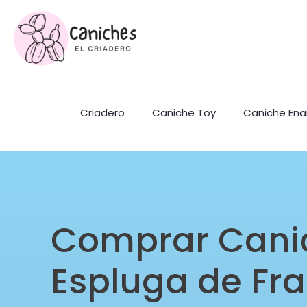
Criadero
Caniche Toy
Caniche En
Comprar Cani
Espluga de Fran