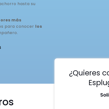
achorro hasta su
dores más
nos para conocer
los
mpañero.
4
¿Quieres c
Esplu
Sol
ros