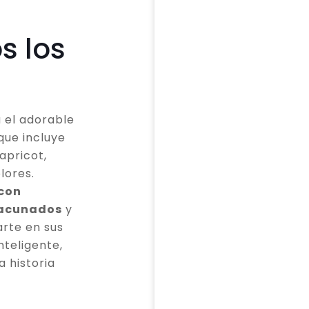
s los
 el adorable
que incluye
apricot,
lores.
 con
vacunados
y
rte en sus
teligente,
a historia