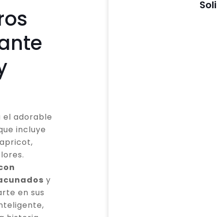
Sol
ros
cante
y
 el adorable
que incluye
apricot,
lores.
 con
vacunados
y
rte en sus
teligente,