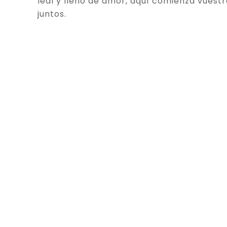
leal y lleno de amor, aquí comienza vuestr
juntos.