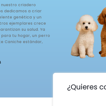
 nuestro criadero
os dedicamos a criar
elente genética y un
stros ejemplares crece
arantizan su salud. Ya
 para tu hogar, un perro
te Caniche estándar,
4
¿Quieres c