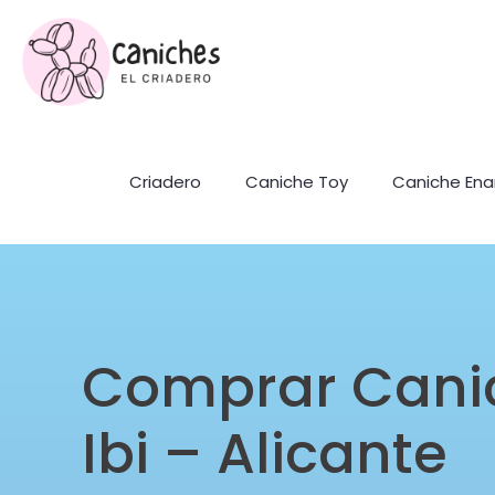
Criadero
Caniche Toy
Caniche En
Comprar Cani
Ibi – Alicante