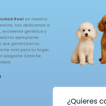
Ciudad Real
en nuestro
aniche, nos dedicamos a
, excelente genética y
uestros ejemplares
s que garantizan su
iche mini para tu hogar,
un elegante Caniche
ideal.
4
¿Quieres c