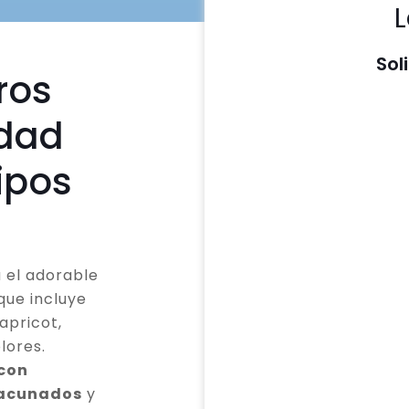
L
Sol
ros
udad
tipos
 el adorable
que incluye
apricot,
lores.
 con
vacunados
y