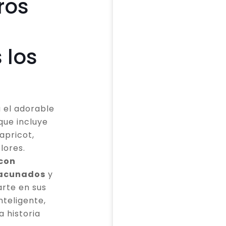
ros
 los
 el adorable
que incluye
apricot,
lores.
 con
vacunados
y
rte en sus
teligente,
a historia