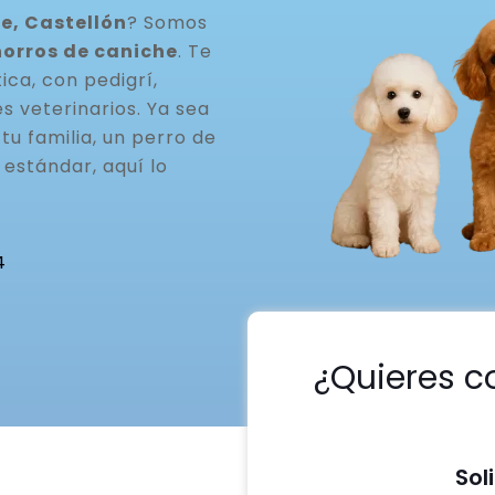
e, Castellón
? Somos
horros de caniche
. Te
ca, con pedigrí,
s veterinarios. Ya sea
u familia, un perro de
estándar, aquí lo
4
¿Quieres c
Sol