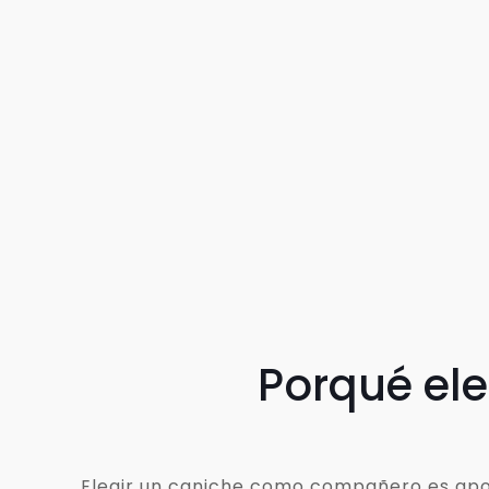
Porqué el
Elegir un caniche como compañero es apost