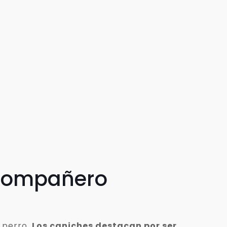
 compañero
 perro.
Los caniches destacan por ser