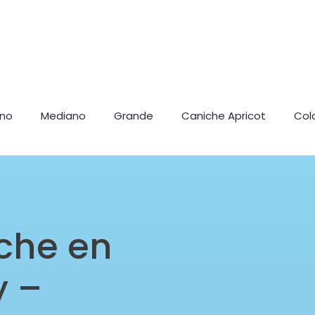
ano
Mediano
Grande
Caniche Apricot
Col
che en
y –