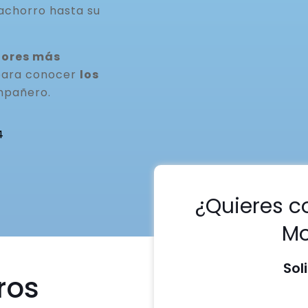
achorro hasta su
dores más
 para conocer
los
mpañero.
4
¿Quieres c
Mo
Sol
ros