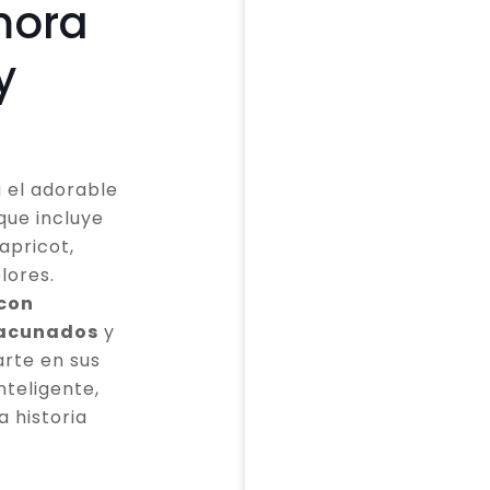
mora
y
 el adorable
que incluye
apricot,
lores.
 con
vacunados
y
rte en sus
teligente,
a historia