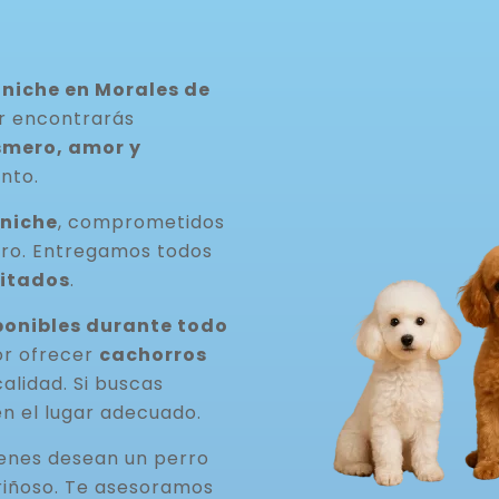
niche en Morales de
ar encontrarás
smero, amor y
nto.
aniche
, comprometidos
rro. Entregamos todos
itados
.
onibles durante todo
or ofrecer
cachorros
 calidad. Si buscas
en el lugar adecuado.
ienes desean un perro
riñoso. Te asesoramos