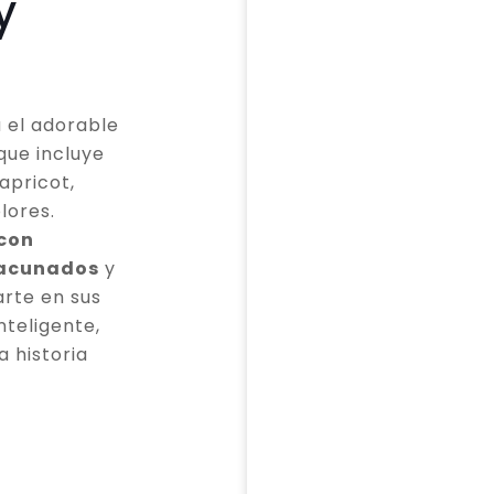
y
 el adorable
que incluye
apricot,
lores.
 con
vacunados
y
rte en sus
teligente,
a historia