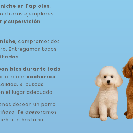
niche en Tapioles,
contrarás ejemplares
 y supervisión
aniche
, comprometidos
rro. Entregamos todos
itados
.
onibles durante todo
or ofrecer
cachorros
 calidad. Si buscas
en el lugar adecuado.
ienes desean un perro
riñoso. Te asesoramos
achorro hasta su