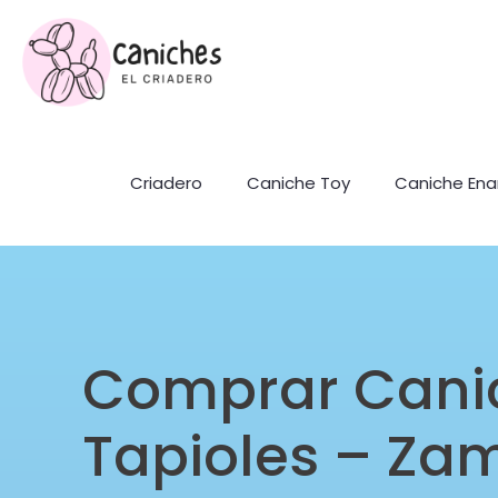
Criadero
Caniche Toy
Caniche En
Comprar Cani
Tapioles – Za