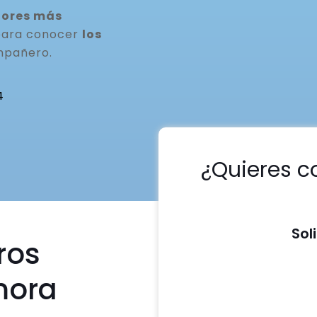
dores más
 para conocer
los
mpañero.
4
¿Quieres c
Sol
ros
mora