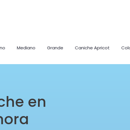
ano
Mediano
Grande
Caniche Apricot
Col
che en
mora