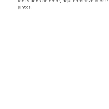
leal y lleno de amor, aquí comienza vuestr
juntos.