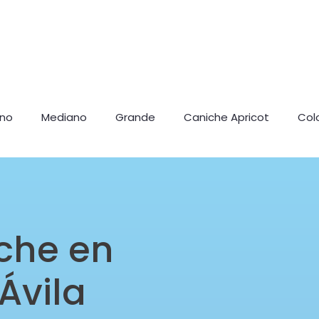
ano
Mediano
Grande
Caniche Apricot
Col
che en
Ávila