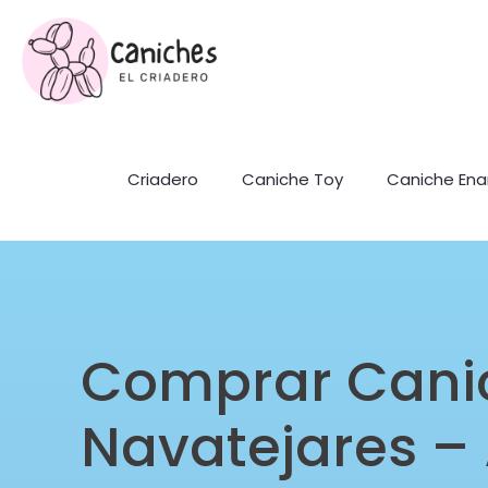
Criadero
Caniche Toy
Caniche En
Comprar Cani
Navatejares – 