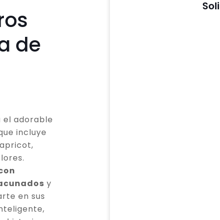
Sol
ros
a de
 el adorable
que incluye
apricot,
lores.
 con
vacunados
y
rte en sus
teligente,