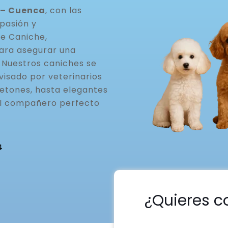
 – Cuenca
, con las
pasión y
de Caniche,
ara asegurar una
. Nuestros caniches se
visado por veterinarios
etones, hasta elegantes
el compañero perfecto
4
¿Quieres c