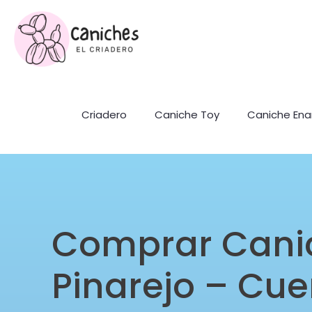
Criadero
Caniche Toy
Caniche En
Comprar Cani
Pinarejo – Cu