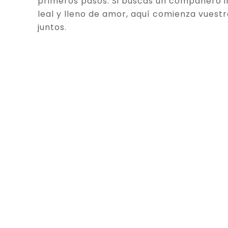
primeros pasos. Si buscas un compañero in
leal y lleno de amor, aquí comienza vuestr
juntos.