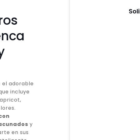
Sol
ros
enca
y
 el adorable
que incluye
apricot,
lores.
 con
vacunados
y
rte en sus