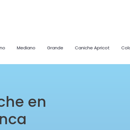
ano
Mediano
Grande
Caniche Apricot
Col
che en
enca