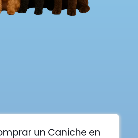
omprar un Caniche en