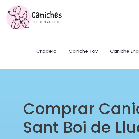
Criadero
Caniche Toy
Caniche En
Comprar Cani
Sant Boi de Ll