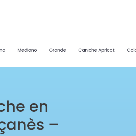
ano
Mediano
Grande
Caniche Apricot
Col
che en
uçanès –