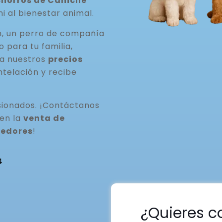
horros de Caniche
ni al bienestar animal.
n, un perro de compañía
para tu familia,
ta nuestros
precios
ntelación y recibe
ionados. ¡Contáctanos
 en la
venta de
dedores
!
4
¿Quieres c