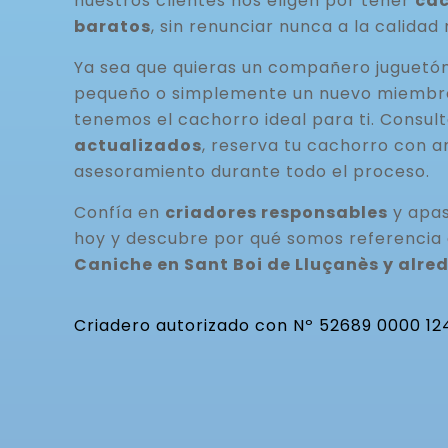
nuestros clientes nos eligen por tener
cac
baratos
, sin renunciar nunca a la calidad 
Ya sea que quieras un compañero juguetó
pequeño o simplemente un nuevo miembro 
tenemos el cachorro ideal para ti. Consul
actualizados
, reserva tu cachorro con a
asesoramiento durante todo el proceso.
Confía en
criadores responsables
y apas
hoy y descubre por qué somos referencia
Caniche en Sant Boi de Lluçanès y alre
Criadero autorizado con Nº 52689 0000 12