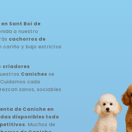
en Sant Boi de
enida a nuestro
arás
cachorros de
 cariño y bajo estrictos
o
criadores
Nuestros
Caniches
se
. Cuidamos cada
rezcan sanos, sociables
venta de Caniche en
as disponibles todo
petitivos
. Muchos de