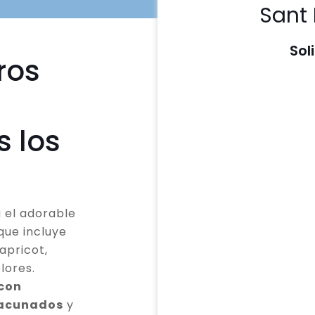
Sant 
Sol
ros
s los
 el adorable
que incluye
apricot,
lores.
 con
vacunados
y