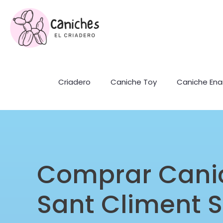
Criadero
Caniche Toy
Caniche En
Comprar Cani
Sant Climent 