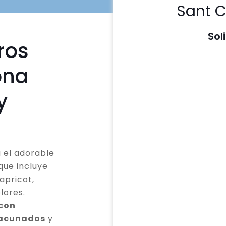
Sant C
Sol
ros
ona
y
 el adorable
que incluye
apricot,
lores.
 con
vacunados
y