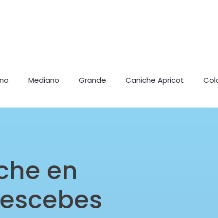
ano
Mediano
Grande
Caniche Apricot
Col
che en
Sescebes