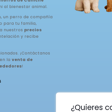
horros de Caniche
ni al bienestar animal.
n, un perro de compañía
para tu familia,
ta nuestros
precios
ntelación y recibe
ionados. ¡Contáctanos
 en la
venta de
rededores
!
4
¿Quieres c