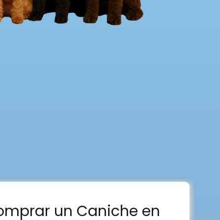
omprar un Caniche en