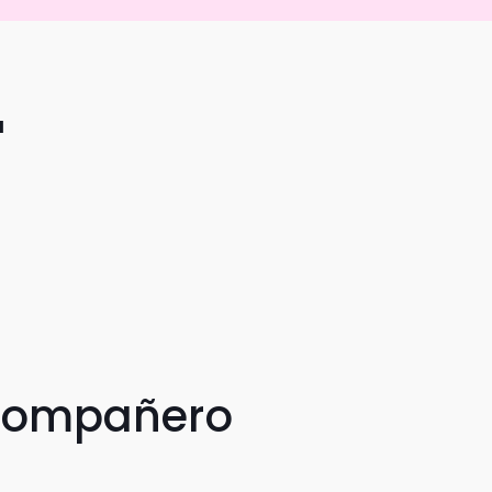
a
 compañero