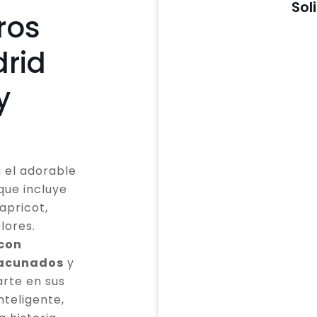
Sol
ros
rid
y
 el adorable
que incluye
apricot,
lores.
 con
vacunados
y
rte en sus
teligente,