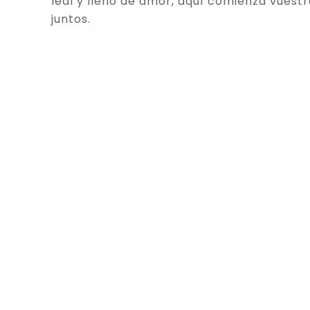
leal y lleno de amor, aquí comienza vuestr
juntos.