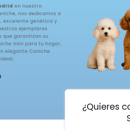
adrid
en nuestro
aniche, nos dedicamos a
, excelente genética y
uestros ejemplares
s que garantizan su
iche mini para tu hogar,
un elegante Caniche
ideal.
4
¿Quieres c