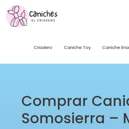
Criadero
Caniche Toy
Caniche En
Comprar Cani
Somosierra – 