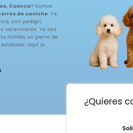
dos, Cuenca
? Somos
horros de caniche
. Te
ca, con pedigrí,
s veterinarios. Ya sea
u familia, un perro de
estándar, aquí lo
4
¿Quieres c
Sol