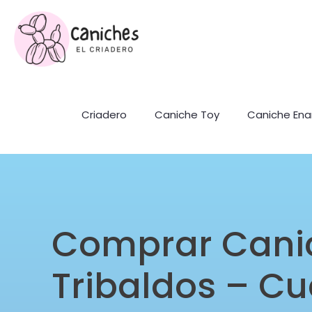
Criadero
Caniche Toy
Caniche En
Comprar Cani
Tribaldos – C