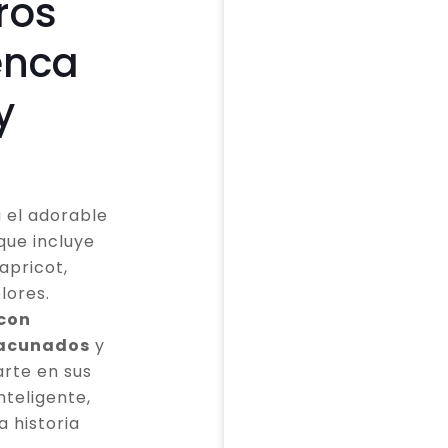
ros
enca
y
 el adorable
que incluye
apricot,
lores.
 con
vacunados
y
rte en sus
teligente,
a historia