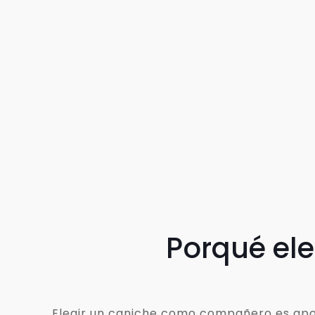
Porqué el
Elegir un caniche como compañero es apost