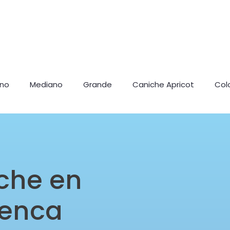
ano
Mediano
Grande
Caniche Apricot
Col
che en
uenca