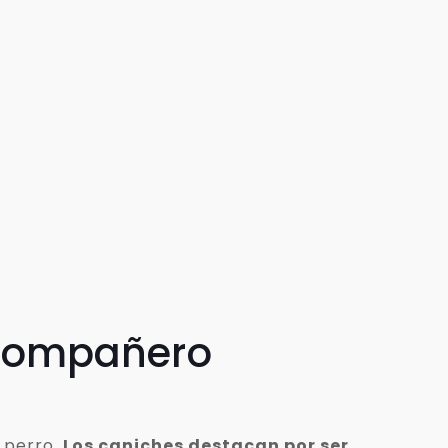
 compañero
 perro.
Los caniches destacan por ser