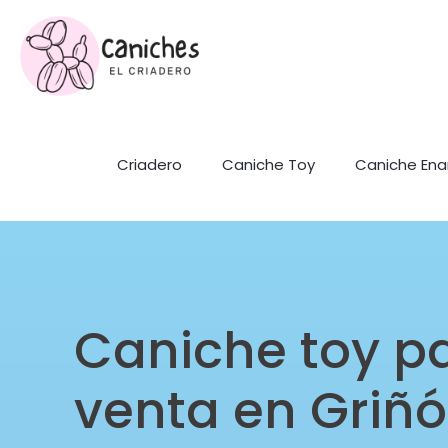
Criadero
Caniche Toy
Caniche En
Caniche toy p
venta en Griñó