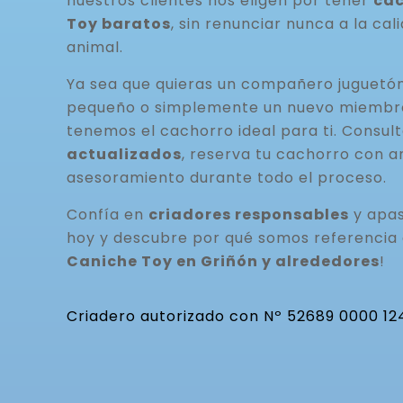
nuestros clientes nos eligen por tener
cac
Toy baratos
, sin renunciar nunca a la cal
animal.
Ya sea que quieras un compañero juguetó
pequeño o simplemente un nuevo miembro 
tenemos el cachorro ideal para ti. Consul
actualizados
, reserva tu cachorro con a
asesoramiento durante todo el proceso.
Confía en
criadores responsables
y apas
hoy y descubre por qué somos referencia
Caniche Toy en Griñón y alrededores
!
Criadero autorizado con Nº 52689 0000 12