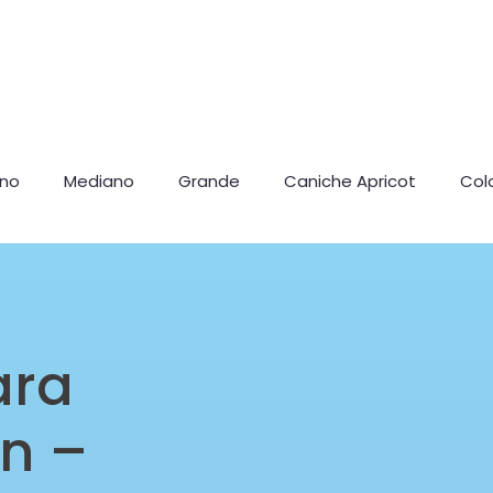
ano
Mediano
Grande
Caniche Apricot
Col
ara
n –