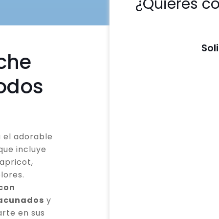
¿Quieres c
Sol
che
todos
 el adorable
que incluye
apricot,
lores.
 con
vacunados
y
rte en sus