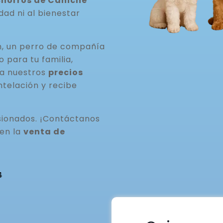
horros de Caniche
idad ni al bienestar
n, un perro de compañía
para tu familia,
ta nuestros
precios
ntelación y recibe
ionados. ¡Contáctanos
 en la
venta de
4