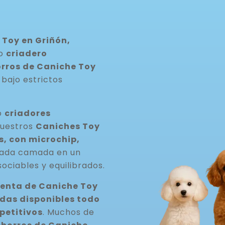
Toy en Griñón,
ro
criadero
rros de Caniche Toy
 bajo estrictos
o
criadores
Nuestros
Caniches Toy
, con microchip,
cada camada en un
ociables y equilibrados.
venta de Caniche Toy
as disponibles todo
petitivos
. Muchos de