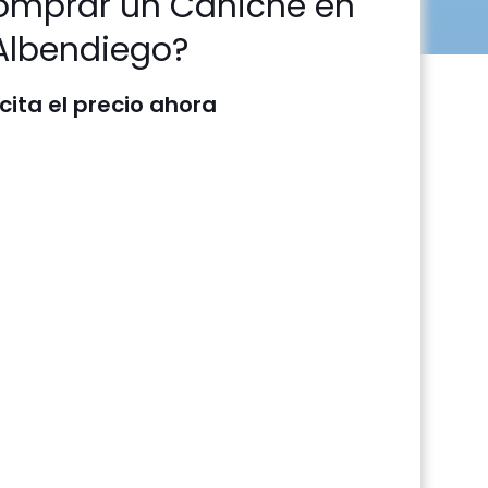
omprar un Caniche en
Albendiego?
icita el precio ahora