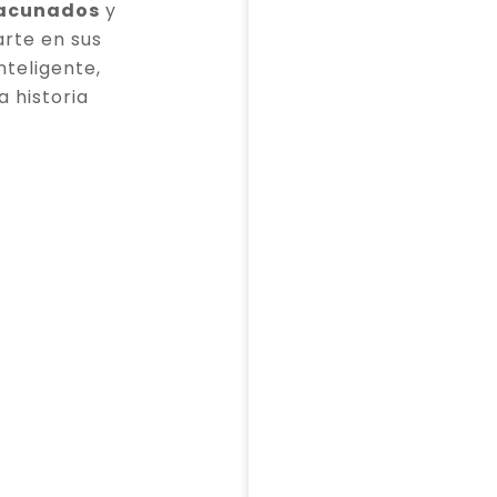
vacunados
y
rte en sus
teligente,
a historia