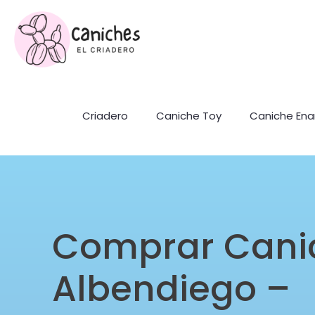
Criadero
Caniche Toy
Caniche En
Comprar Cani
Albendiego –