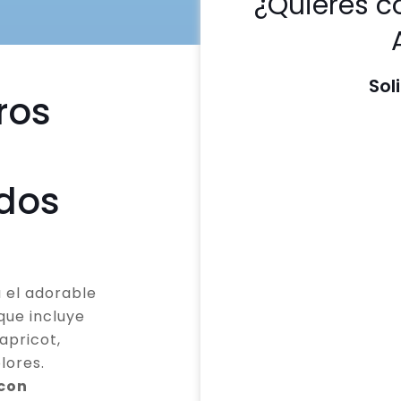
¿Quieres c
Sol
ros
odos
 el adorable
que incluye
apricot,
lores.
 con