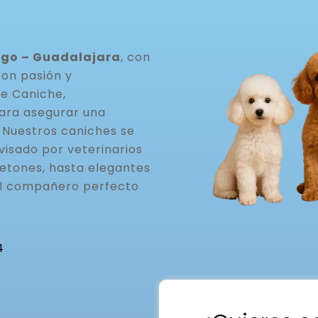
ego – Guadalajara
, con
con pasión y
de Caniche,
ara asegurar una
. Nuestros caniches se
visado por veterinarios
etones, hasta elegantes
el compañero perfecto
4