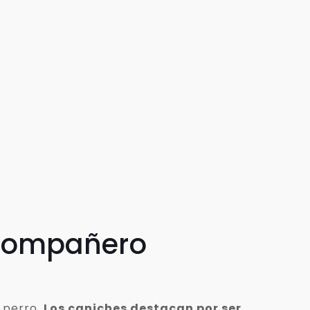
 compañero
 perro.
Los caniches destacan por ser