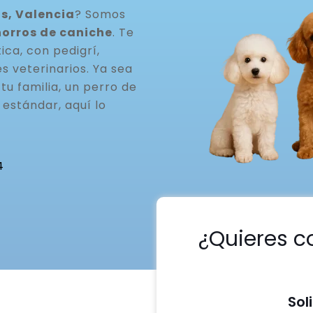
s, Valencia
? Somos
horros de caniche
. Te
ca, con pedigrí,
s veterinarios. Ya sea
u familia, un perro de
estándar, aquí lo
4
¿Quieres c
Sol