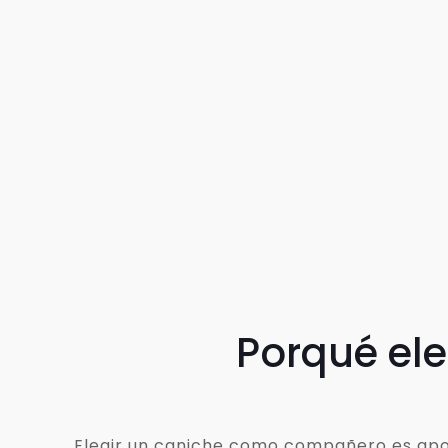
Porqué el
Elegir un caniche como compañero es apost