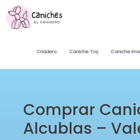
Criadero
Caniche Toy
Caniche En
Comprar Cani
Alcublas – Val