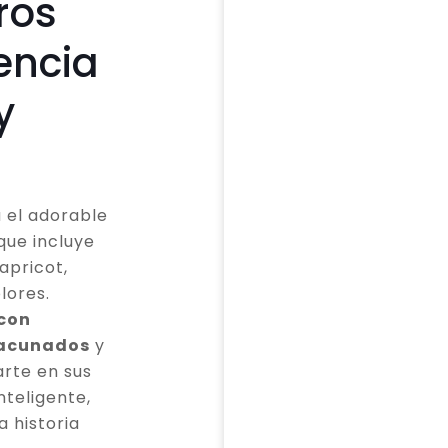
ros
encia
y
 el adorable
que incluye
apricot,
lores.
 con
vacunados
y
rte en sus
teligente,
a historia