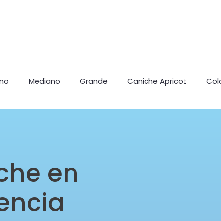
ano
Mediano
Grande
Caniche Apricot
Col
che en
encia