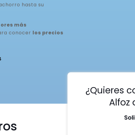
achorro hasta su
dores más
para conocer
los precios
4
¿Quieres c
Alfoz
Sol
ros