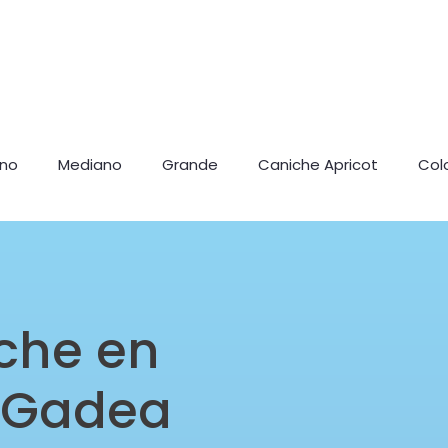
ano
Mediano
Grande
Caniche Apricot
Col
che en
a Gadea