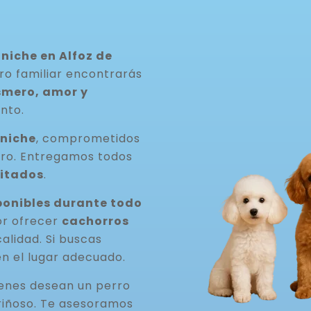
niche en Alfoz de
ro familiar encontrarás
smero, amor y
nto.
aniche
, comprometidos
rro. Entregamos todos
itados
.
onibles durante todo
or ofrecer
cachorros
 calidad. Si buscas
en el lugar adecuado.
ienes desean un perro
riñoso. Te asesoramos