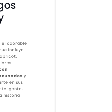
gos
y
 el adorable
que incluye
apricot,
lores.
 con
vacunados
y
rte en sus
teligente,
a historia