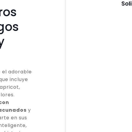
Sol
ros
gos
y
 el adorable
que incluye
apricot,
lores.
 con
vacunados
y
rte en sus
teligente,