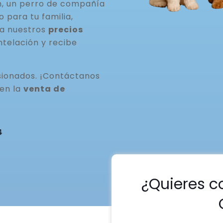
n, un perro de compañía
para tu familia,
ta nuestros
precios
ntelación y recibe
ionados. ¡Contáctanos
 en la
venta de
4
¿Quieres c