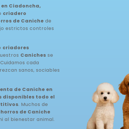
 en Ciadoncha,
ro
criadero
rros de Caniche
de
jo estrictos controles
o
criadores
Nuestros
Caniches
se
. Cuidamos cada
rezcan sanos, sociables
venta de Caniche en
disponibles todo el
titivos
. Muchos de
horros de Caniche
ni al bienestar animal.