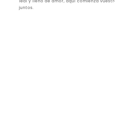
leal y lleno de amor, aquí comienza vuestr
juntos.