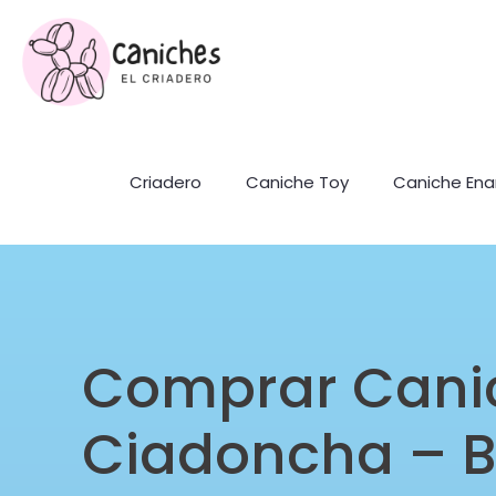
Criadero
Caniche Toy
Caniche En
Comprar Cani
Ciadoncha – 