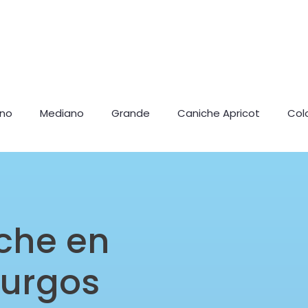
ano
Mediano
Grande
Caniche Apricot
Col
che en
Burgos