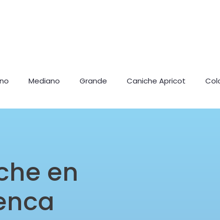
ano
Mediano
Grande
Caniche Apricot
Col
che en
uenca