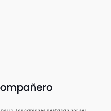
 compañero
 perro.
Los caniches destacan por ser