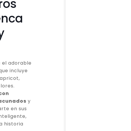
ros
enca
y
 el adorable
que incluye
apricot,
lores.
 con
vacunados
y
rte en sus
teligente,
a historia