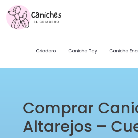
Criadero
Caniche Toy
Caniche En
Comprar Cani
Altarejos – C