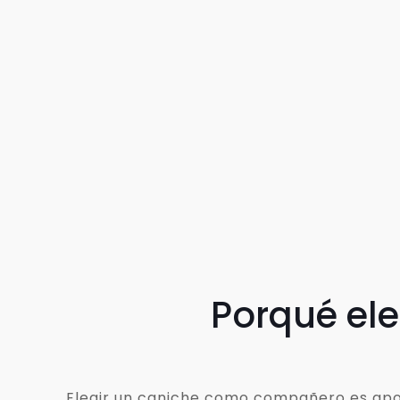
Porqué el
Elegir un caniche como compañero es apost