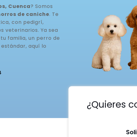
os, Cuenca
? Somos
horros de caniche
. Te
ca, con pedigrí,
s veterinarios. Ya sea
u familia, un perro de
estándar, aquí lo
4
¿Quieres c
Sol