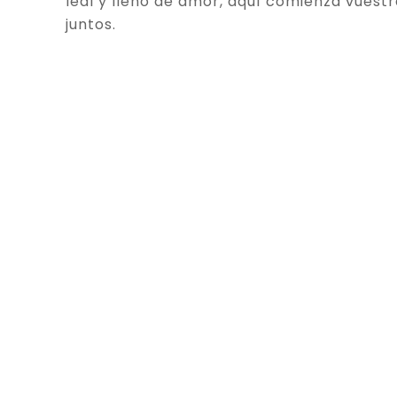
leal y lleno de amor, aquí comienza vuestr
juntos.