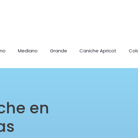
ano
Mediano
Grande
Caniche Apricot
Col
che en
as