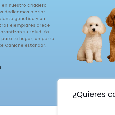
s
en nuestro criadero
os dedicamos a criar
elente genética y un
stros ejemplares crece
arantizan su salud. Ya
 para tu hogar, un perro
te Caniche estándar,
4
¿Quieres c