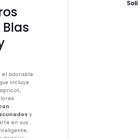
Sol
ros
 Blas
y
 el adorable
que incluye
apricot,
lores.
 con
vacunados
y
rte en sus
teligente,