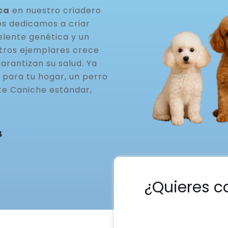
ca
en nuestro criadero
os dedicamos a criar
elente genética y un
stros ejemplares crece
arantizan su salud. Ya
 para tu hogar, un perro
te Caniche estándar,
4
¿Quieres c