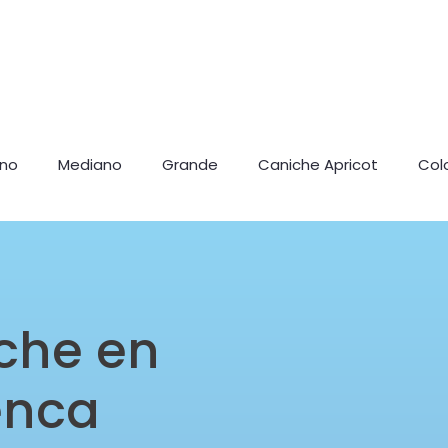
ano
Mediano
Grande
Caniche Apricot
Col
che en
enca