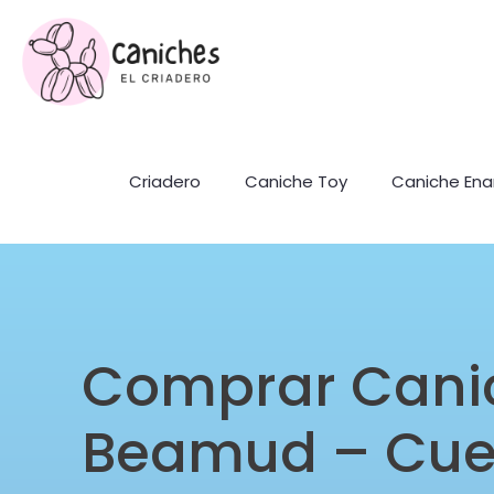
Criadero
Caniche Toy
Caniche En
Comprar Cani
Beamud – Cu