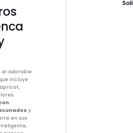
Sol
ros
enca
y
 el adorable
que incluye
apricot,
lores.
 con
vacunados
y
rte en sus
teligente,