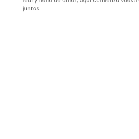
leal y lleno de amor, aquí comienza vuestr
juntos.