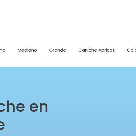
ano
Mediano
Grande
Caniche Apricot
Col
che en
e