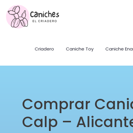
Criadero
Caniche Toy
Caniche En
Comprar Cani
Calp – Alicant