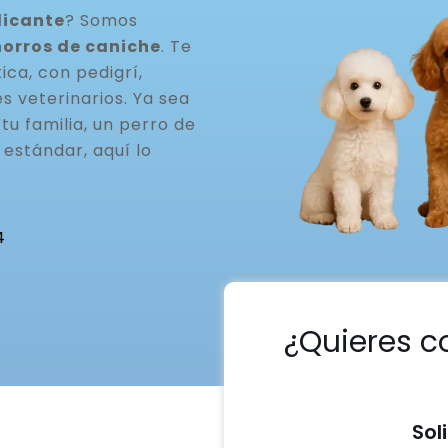
licante
? Somos
horros de caniche
. Te
ca, con pedigrí,
s veterinarios. Ya sea
u familia, un perro de
estándar, aquí lo
4
¿Quieres c
Sol