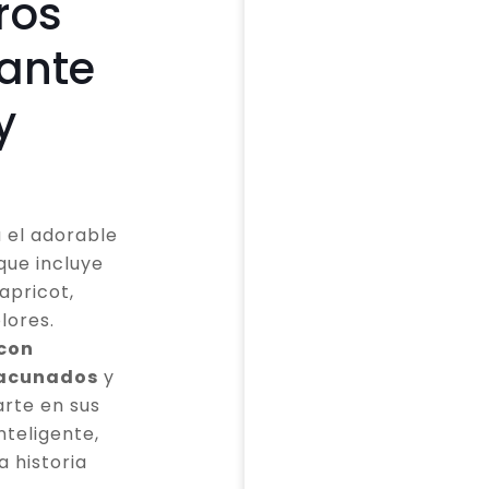
ros
cante
y
 el adorable
que incluye
apricot,
lores.
 con
vacunados
y
rte en sus
teligente,
a historia