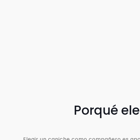
Porqué el
Elegir un caniche como compañero es apost