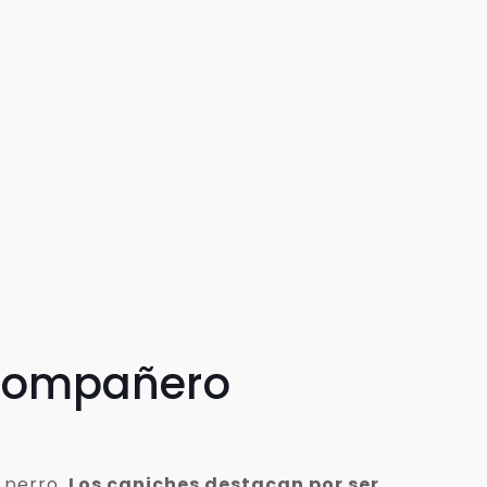
 compañero
 perro.
Los caniches destacan por ser