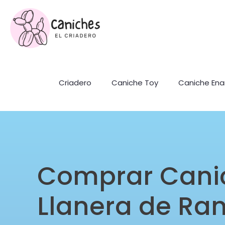
Criadero
Caniche Toy
Caniche En
Comprar Cani
Llanera de Ra