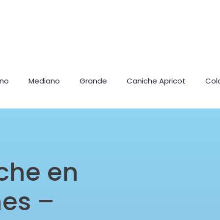
ano
Mediano
Grande
Caniche Apricot
Col
che en
nes –