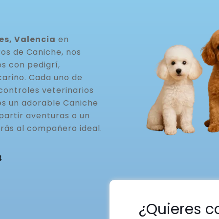
es, Valencia
en
ros de Caniche, nos
s con pedigrí,
cariño. Cada uno de
controles veterinarios
ues un adorable Caniche
partir aventuras o un
rás al compañero ideal.
4
¿Quieres c