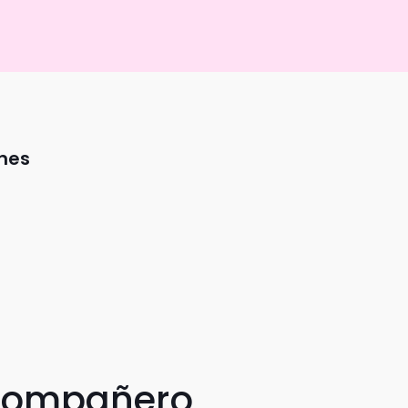
anes
 compañero