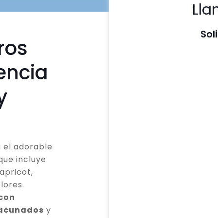
Lla
Sol
ros
encia
y
 el adorable
que incluye
apricot,
lores.
 con
vacunados
y