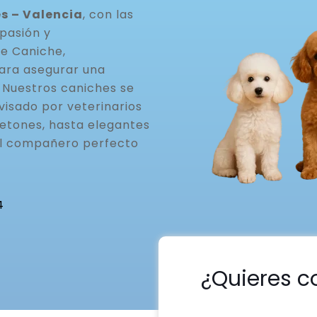
s – Valencia
, con las
pasión y
de Caniche,
ara asegurar una
. Nuestros caniches se
visado por veterinarios
etones, hasta elegantes
el compañero perfecto
4
¿Quieres c