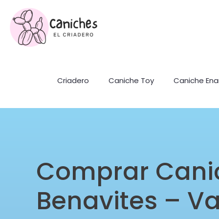
Criadero
Caniche Toy
Caniche En
Comprar Cani
Benavites – Va