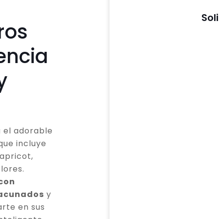
Sol
ros
encia
y
 el adorable
que incluye
apricot,
lores.
 con
vacunados
y
rte en sus