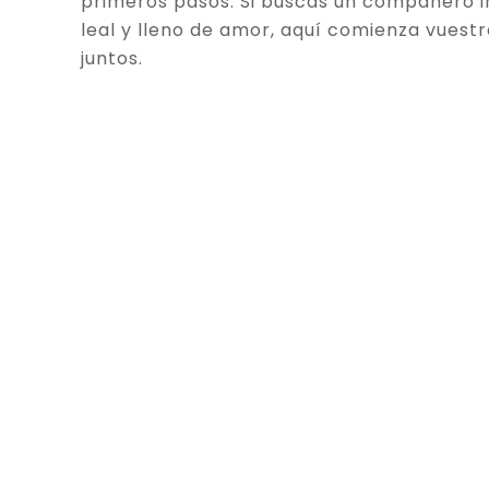
primeros pasos. Si buscas un compañero in
leal y lleno de amor, aquí comienza vuestr
juntos.