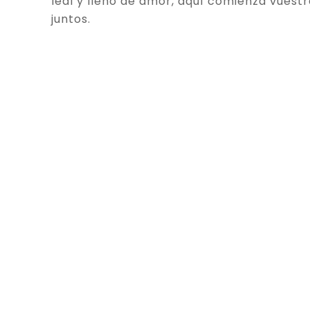
leal y lleno de amor, aquí comienza vuestr
juntos.