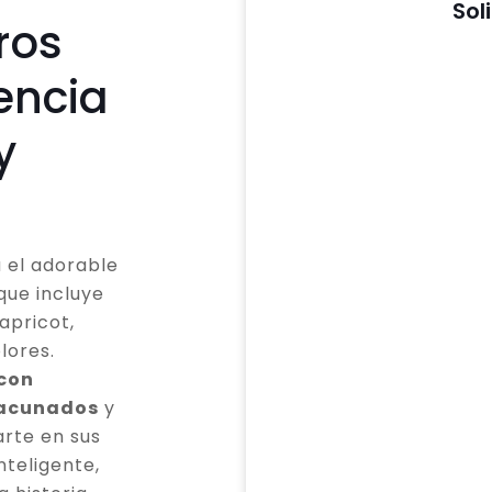
Sol
ros
encia
y
 el adorable
que incluye
apricot,
lores.
 con
vacunados
y
rte en sus
teligente,