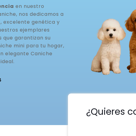
encia
en nuestro
aniche, nos dedicamos a
, excelente genética y
uestros ejemplares
s que garantizan su
iche mini para tu hogar,
un elegante Caniche
ideal.
4
¿Quieres c