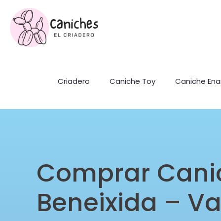
Criadero
Caniche Toy
Caniche En
Comprar Cani
Beneixida – Va