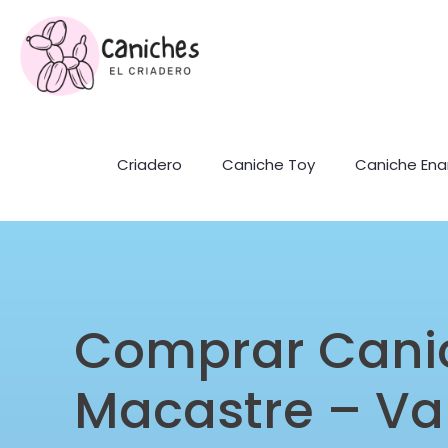
Criadero
Caniche Toy
Caniche En
Comprar Cani
Macastre – Va