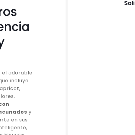
Sol
ros
encia
y
 el adorable
que incluye
apricot,
lores.
 con
vacunados
y
rte en sus
teligente,