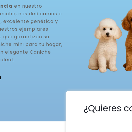
encia
en nuestro
aniche, nos dedicamos a
, excelente genética y
uestros ejemplares
s que garantizan su
iche mini para tu hogar,
un elegante Caniche
ideal.
4
¿Quieres c