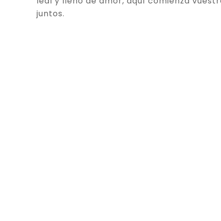
leal y lleno de amor, aquí comienza vuestr
juntos.