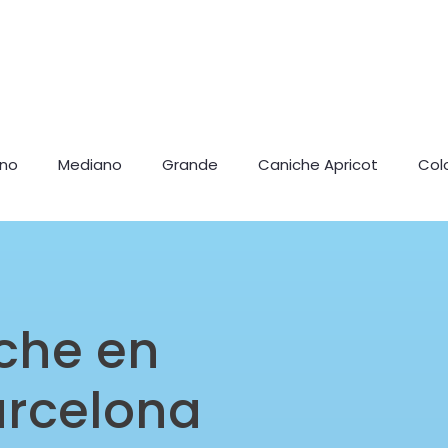
ano
Mediano
Grande
Caniche Apricot
Col
che en
arcelona