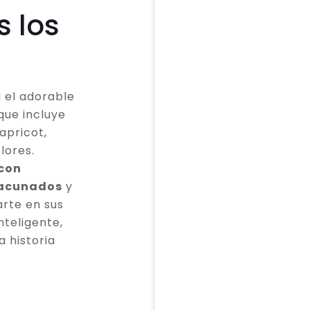
s los
 el adorable
que incluye
apricot,
lores.
 con
vacunados
y
rte en sus
teligente,
a historia