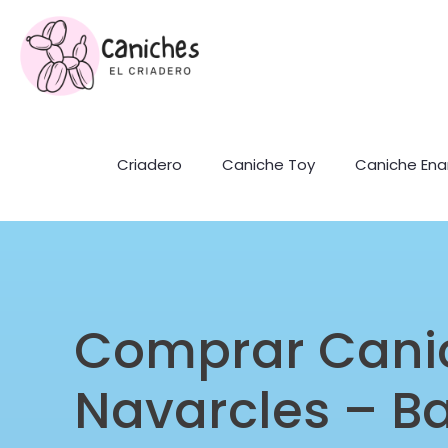
Criadero
Caniche Toy
Caniche En
Comprar Cani
Navarcles – B