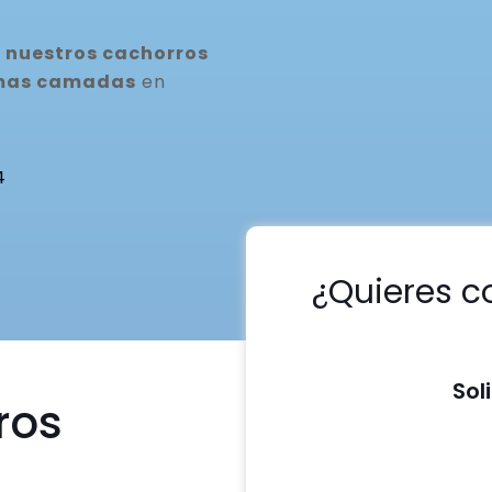
 nuestros cachorros
ximas camadas
en
4
¿Quieres c
Sol
ros