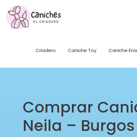
Criadero
Caniche Toy
Caniche En
Comprar Cani
Neila – Burgos