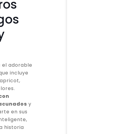
ros
gos
y
 el adorable
que incluye
apricot,
lores.
 con
vacunados
y
rte en sus
teligente,
a historia