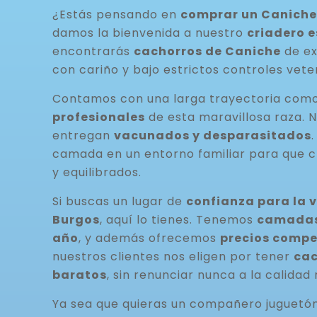
¿Estás pensando en
comprar un Caniche 
damos la bienvenida a nuestro
criadero 
encontrarás
cachorros de Caniche
de ex
con cariño y bajo estrictos controles veter
Contamos con una larga trayectoria com
profesionales
de esta maravillosa raza. 
entregan
vacunados y desparasitados
camada en un entorno familiar para que c
y equilibrados.
Si buscas un lugar de
confianza para la 
Burgos
, aquí lo tienes. Tenemos
camadas 
año
, y además ofrecemos
precios compe
nuestros clientes nos eligen por tener
cac
baratos
, sin renunciar nunca a la calidad 
Ya sea que quieras un compañero juguetó