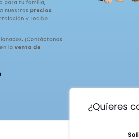
para tu familia,
ta nuestros
precios
ntelación y recibe
ionados. ¡Contáctanos
 en la
venta de
4
¿Quieres c
Sol