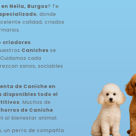
en Neila, Burgos
? Te
especializado
, donde
celente calidad, criados
inarios.
o
criadores
Nuestros
Caniches
se
. Cuidamos cada
rezcan sanos, sociables
venta de Caniche en
disponibles todo el
titivos
. Muchos de
horros de Caniche
ni al bienestar animal.
n, un perro de compañía