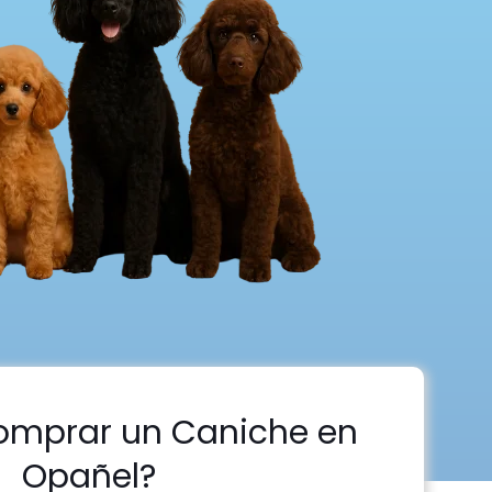
omprar un Caniche en
Opañel?