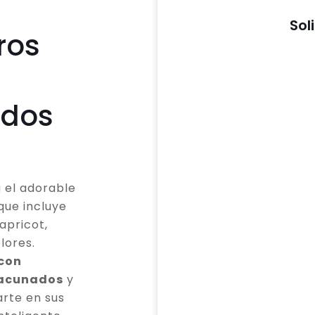
Sol
ros
odos
 el adorable
que incluye
apricot,
lores.
 con
vacunados
y
rte en sus