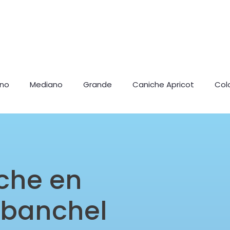
ano
Mediano
Grande
Caniche Apricot
Col
che en
abanchel