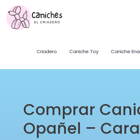
Criadero
Caniche Toy
Caniche En
Comprar Cani
Opañel – Car