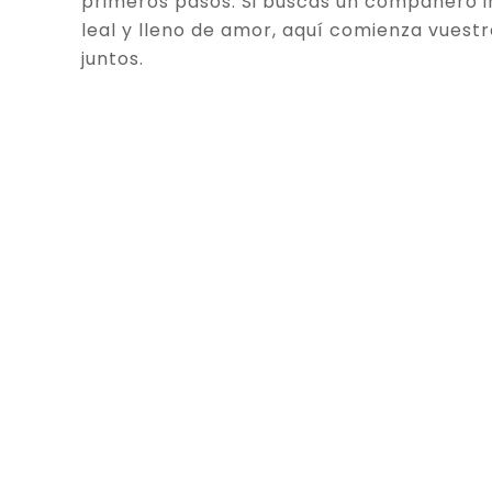
primeros pasos. Si buscas un compañero in
leal y lleno de amor, aquí comienza vuestr
juntos.