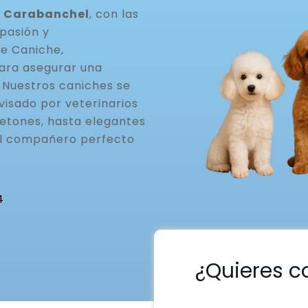
– Carabanchel
, con las
pasión y
de Caniche,
ara asegurar una
. Nuestros caniches se
visado por veterinarios
etones, hasta elegantes
el compañero perfecto
4
¿Quieres c